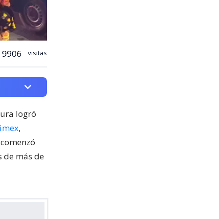
9906
visitas
cura logró
nimex
,
o comenzó
os de más de