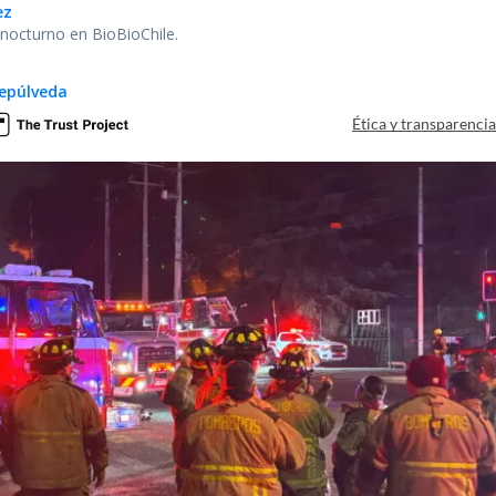
ez
r nocturno en BioBioChile.
epúlveda
Ética y transparenci