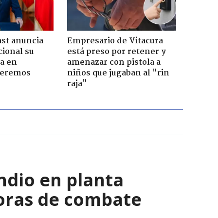
ast anuncia
Empresario de Vitacura
ional su
está preso por retener y
a en
amenazar con pistola a
Seremos
niños que jugaban al "rin
raja"
ndio en planta
horas de combate