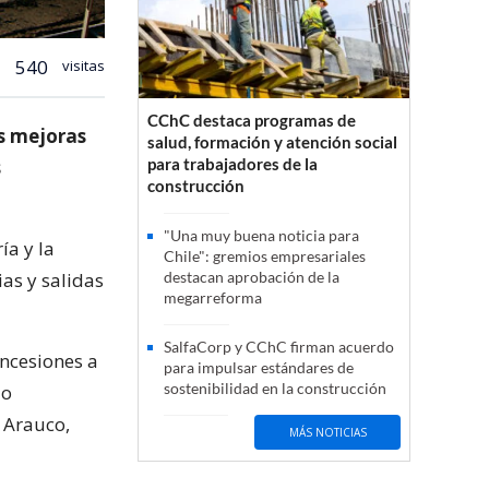
540
visitas
CChC destaca programas de
as mejoras
salud, formación y atención social
para trabajadores de la
s
construcción
"Una muy buena noticia para
ía y la
Chile": gremios empresariales
as y salidas
destacan aprobación de la
megarreforma
SalfaCorp y CChC firman acuerdo
oncesiones a
para impulsar estándares de
sostenibilidad en la construcción
io
 Arauco,
MÁS NOTICIAS