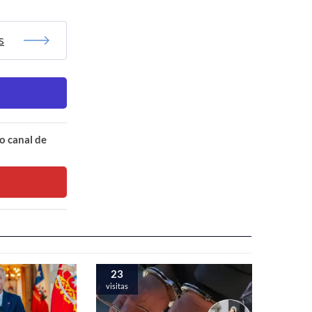
s
o canal de
23
visitas