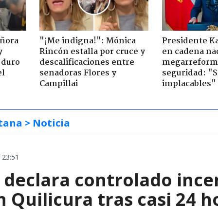
eñora
"¡Me indigna!": Mónica
Presidente K
y
Rincón estalla por cruce y
en cadena nac
 duro
descalificaciones entre
megarreform
el
senadoras Flores y
seguridad: "
Campillai
implacables"
tana
> Noticia
 23:51
declara controlado ince
 Quilicura tras casi 24 