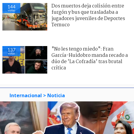
Dos muertos deja colisión entre
144
visitas
furgón y bus que trasladaba a
jugadores juveniles de Deportes
Temuco
"No les tengo miedo": Fran
137
visitas
García-Huidobro manda recado a
dúo de ’La Cofradía’ tras brutal
crítica
Internacional
> Noticia