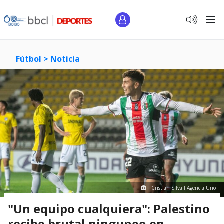
Fútbol >
Noticia
Cristian Silva I Agencia Uno
"Un equipo cualquiera": Palestino
recibe brutal ninguneo en