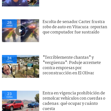
Entra en vigencia prohibición de
24
visitas
remolcar vehículos con cuerdas o
cadenas: qué ocupar y cuánto
cuesta
Escolta de senador Carter frustra
24
visitas
robo de auto en Vitacura: reportan
que computador fue sustraído
"No les tengo miedo": Fran
14
visitas
García-Huidobro manda recado a
dúo de ’La Cofradía’ tras brutal
crítica