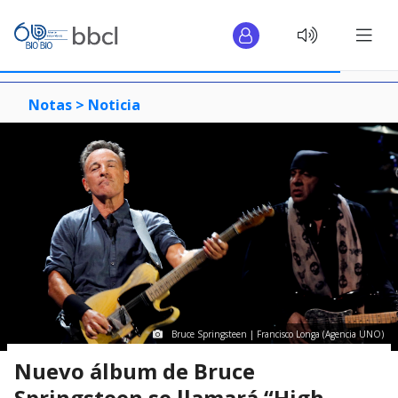
Notas >
Noticia
Bruce Springsteen | Francisco Longa (Agencia UNO)
Nuevo álbum de Bruce
Springsteen se llamará “High