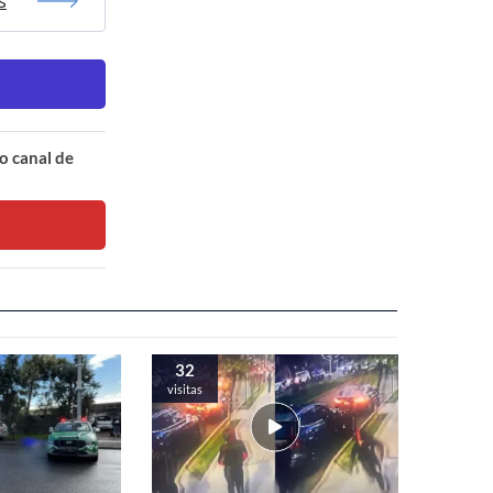
s
o canal de
32
visitas