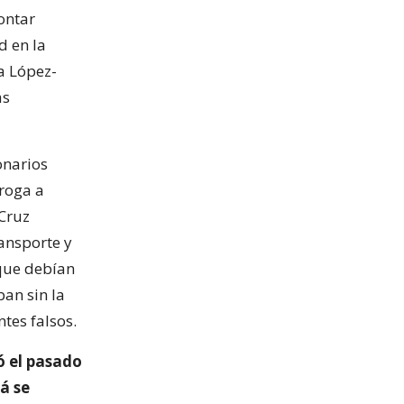
ontar
d en la
ra López-
as
onarios
roga a
 Cruz
ransporte y
que debían
ban sin la
tes falsos.
ó el pasado
á se