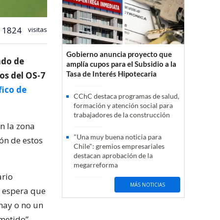
1824
visitas
Gobierno anuncia proyecto que
ndo de
amplía cupos para el Subsidio a la
Tasa de Interés Hipotecaria
ios del OS-7
fico de
CChC destaca programas de salud,
formación y atención social para
trabajadores de la construcción
n la zona
"Una muy buena noticia para
ión de estos
Chile": gremios empresariales
destacan aprobación de la
megarreforma
ario
MÁS NOTICIAS
la espera que
 hay o no un
metido”.