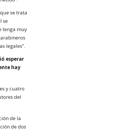
 que se trata
l se
ile tenga muy
Carabineros
as legales”.
dió esperar
mente hay
es y cuatro
utores del
ción de la
ación de dos