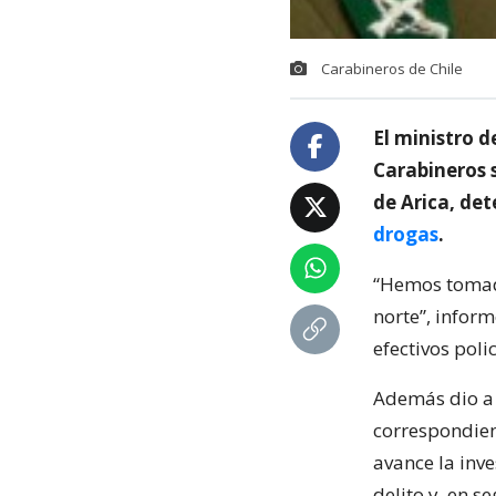
Carabineros de Chile
El ministro 
Carabineros s
de Arica, det
drogas
.
“Hemos tomado
norte”, inform
efectivos polic
Además dio a 
correspondient
avance la inve
delito y, en s