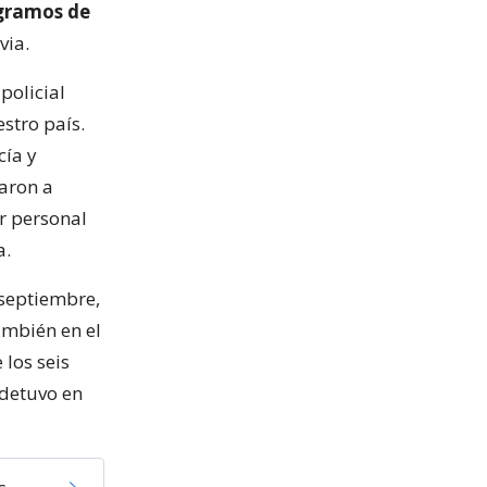
 gramos de
via.
policial
estro país.
cía y
iaron a
r personal
a.
 septiembre,
ambién en el
los seis
 detuvo en