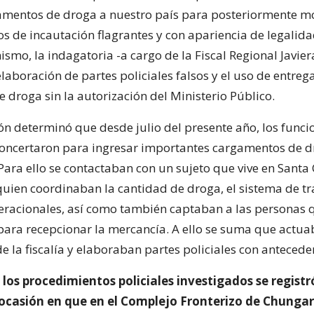
amentos de droga a nuestro país para posteriormente m
s de incautación flagrantes y con apariencia de legalida
ismo, la indagatoria -a cargo de la Fiscal Regional Javie
elaboración de partes policiales falsos y el uso de entreg
 droga sin la autorización del Ministerio Público.
ión determinó que desde julio del presente año, los funci
 concertaron para ingresar importantes cargamentos de d
Para ello se contactaban con un sujeto que vive en Santa
 quien coordinaban la cantidad de droga, el sistema de t
eracionales, así como también captaban a las personas 
 para recepcionar la mercancía. A ello se suma que actua
e la fiscalía y elaboraban partes policiales con anteceden
 los procedimientos policiales investigados se registr
 ocasión en que en el Complejo Fronterizo de Chungar