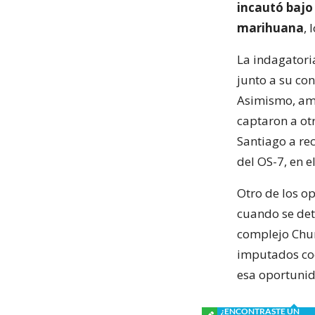
incautó bajo 
marihuana
, 
La indagatoria
junto a su con
Asimismo, amb
captaron a ot
Santiago a re
del OS-7, en 
Otro de los o
cuando se det
complejo Chun
imputados coo
esa oportunid
¿ENCONTRASTE UN