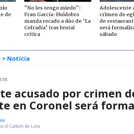
nio
"No les tengo miedo":
Adolescente 
te de
Fran García-Huidobro
crimen de eg
manda recado a dúo de ’La
de restaurant
Cofradía’ tras brutal
será formaliz
crítica
sábado
o
> Noticia
5:55
te acusado por crimen d
te en Coronel será forma
gos
io El Carbón de Lota