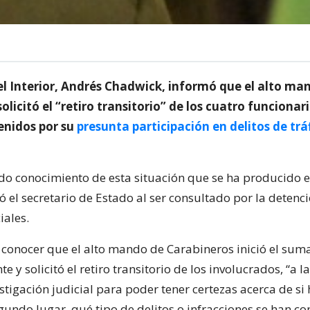
del Interior, Andrés Chadwick, informó que el alto ma
olicitó el “retiro transitorio” de los cuatro funcionar
enidos por su
presunta participación en delitos de trá
 conocimiento de esta situación que se ha producido e
ó el secretario de Estado al ser consultado por la detenc
iales.
conocer que el alto mando de Carabineros inició el sum
e y solicitó el retiro transitorio de los involucrados, “a 
stigación judicial para poder tener certezas acerca de si
egundo lugar, qué tipo de delitos o infracciones se han co