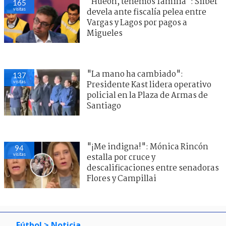
"Hueón, tenemos familia": Silber
165
visitas
devela ante fiscalía pelea entre
Vargas y Lagos por pagos a
Migueles
"La mano ha cambiado":
137
visitas
Presidente Kast lidera operativo
policial en la Plaza de Armas de
Santiago
"¡Me indigna!": Mónica Rincón
94
visitas
estalla por cruce y
descalificaciones entre senadoras
Flores y Campillai
Fútbol
> Noticia