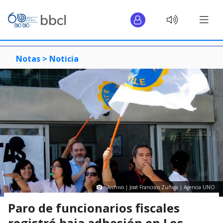
Notas >
Noticia
Archivo | José Francisco Zuñiga | Agencia UNO
Paro de funcionarios fiscales
registró baja adhesión en Los