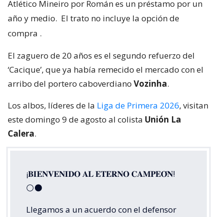
Atlético Mineiro por Román es un préstamo por un
año y medio.
El trato no incluye la opción de
compra
.
El zaguero de 20 años es el segundo refuerzo del
‘Cacique’, que ya había remecido el mercado con el
arribo del portero caboverdiano
Vozinha
.
Los albos, líderes de la
Liga de Primera 2026
, visitan
este domingo 9 de agosto al colista
Unión La
Calera
.
¡𝐁𝐈𝐄𝐍𝐕𝐄𝐍𝐈𝐃𝐎 𝐀𝐋 𝐄𝐓𝐄𝐑𝐍𝐎 𝐂𝐀𝐌𝐏𝐄𝐎́𝐍!
⚪⚫
Llegamos a un acuerdo con el defensor