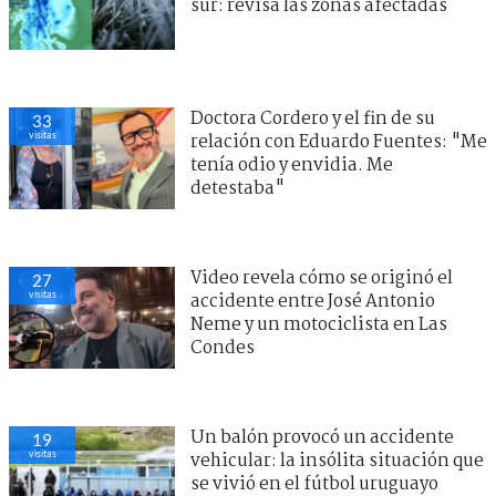
sur: revisa las zonas afectadas
Doctora Cordero y el fin de su
32
visitas
relación con Eduardo Fuentes: "Me
tenía odio y envidia. Me
detestaba"
Video revela cómo se originó el
27
visitas
accidente entre José Antonio
Neme y un motociclista en Las
Condes
Un balón provocó un accidente
19
visitas
vehicular: la insólita situación que
se vivió en el fútbol uruguayo