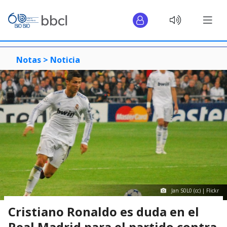
Notas >
Noticia
Jan S0L0 (cc) | Flickr
Cristiano Ronaldo es duda en el
Real Madrid para el partido contra