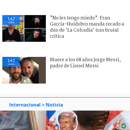
"No les tengo miedo": Fran
142
visitas
García-Huidobro manda recado a
dúo de ’La Cofradía’ tras brutal
crítica
Muere a los 68 años Jorge Messi,
142
visitas
padre de Lionel Messi
Internacional
> Noticia