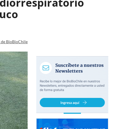
rdiorrespiratorio
muco
a de BioBioChile