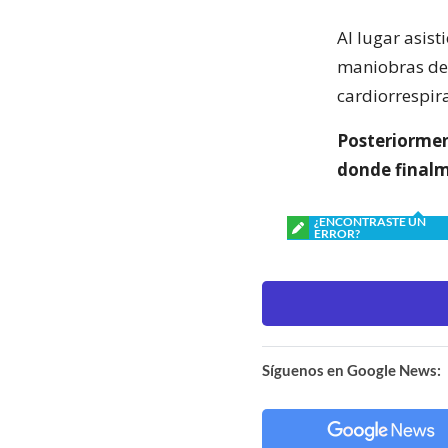
Al lugar asis
maniobras de 
cardiorrespira
Posteriormen
donde finalm
¿ENCONTRASTE UN
ERROR?
Síguenos en Google News: