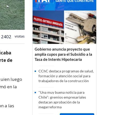
2402
visitas
Gobierno anuncia proyecto que
ticaba
amplía cupos para el Subsidio a la
Tasa de Interés Hipotecaria
rte de
CChC destaca programas de salud,
formación y atención social para
quien luego
trabajadores de la construcción
omó en la
"Una muy buena noticia para
Chile": gremios empresariales
destacan aprobación de la
n a las
megarreforma