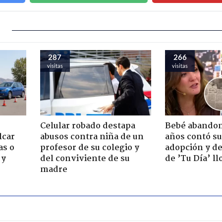
287
266
visitas
visitas
Celular robado destapa
Bebé abandon
lcar
abusos contra niña de un
años contó su
as o
profesor de su colegio y
adopción y de
 y
del conviviente de su
de ’Tu Día’ l
madre