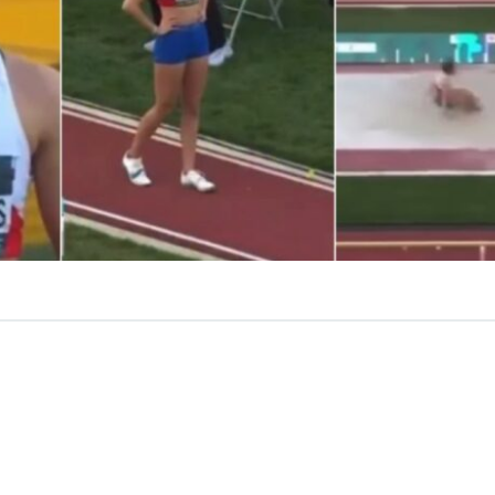
VER RESUMEN
a hizo historia.
Sofía Contreras
, deportista chilena, bril
timo lugar en el
Mundial de Atletismo Sub20 de Orego