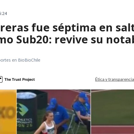
6:24
reras fue séptima en sal
mo Sub20: revive su nota
portes en BioBioChile
Ética y transparenci