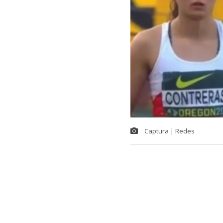
Captura | Redes
Un salto que y
lograr un sép