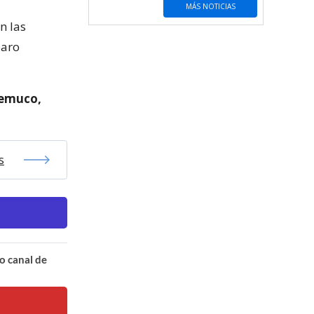
MÁS NOTICIAS
n las
paro
Temuco,
s
o canal de