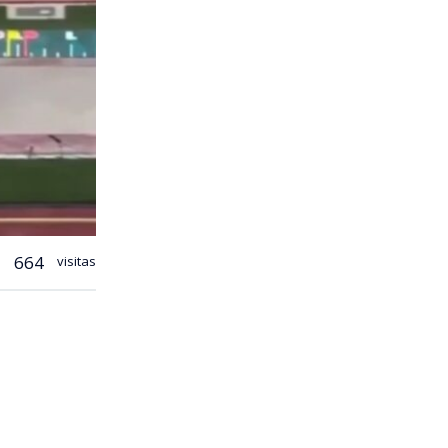
664
visitas
ló tras
n.