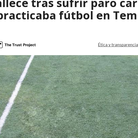
lece tras sufrir paro ca
practicaba fútbol en Te
Ética y transparenci