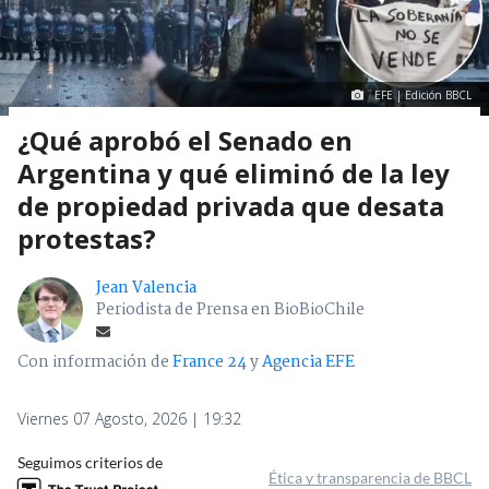
EFE | Edición BBCL
¿Qué aprobó el Senado en
Argentina y qué eliminó de la ley
de propiedad privada que desata
protestas?
Jean Valencia
Periodista de Prensa en BioBioChile
Con información de
France 24
y
Agencia EFE
Viernes 07 Agosto, 2026 | 19:32
Seguimos criterios de
Ética y transparencia de BBCL