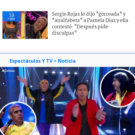
Sergio Rojas le dijo "gorreada" y
13
visitas
"analfabeta" a Pamela Díaz y ella
contestó: "Después pide
disculpas"
Espectáculos Y TV
> Noticia