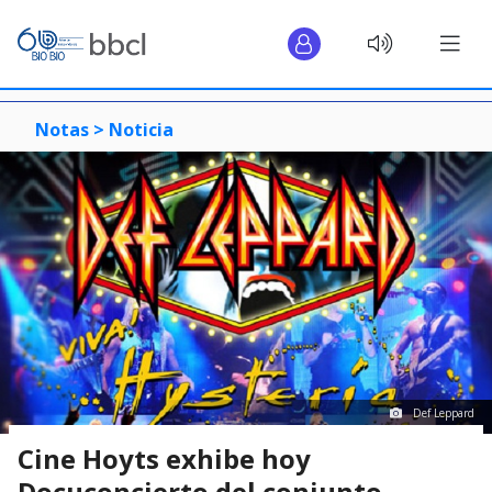
Notas >
Noticia
Def Leppard
Cine Hoyts exhibe hoy
Docuconcierto del conjunto