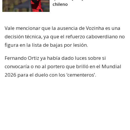
chileno
Vale mencionar que la ausencia de Vozinha es una
decisión técnica, ya que el refuerzo caboverdiano no
figura en la lista de bajas por lesión.
Fernando Ortiz ya había dado luces sobre si
convocaría o no al portero que brilló en el Mundial
2026 para el duelo con los ‘cementeros’.
“Se ha adaptado muy bien al grupo, ha
trabajado muy bien (…) Ojalá que pueda seguir
trabajando de la misma manera y poder
competir a la par de sus compañeros lo más
pronto posible”
, comentó el DT.