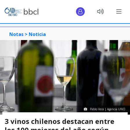
Notas >
Noticia
Pablo Vera | Agencia UNO
3 vinos chilenos destacan entre
los 100 mejores del año según