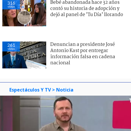
Bebé abandonada hace 32 años
316
visitas
contó su historia de adopción y
dejó al panel de ’Tu Día’ llorando
Denuncian a presidente José
261
visitas
Antonio Kast por entregar
información falsa en cadena
nacional
Espectáculos Y TV
> Noticia