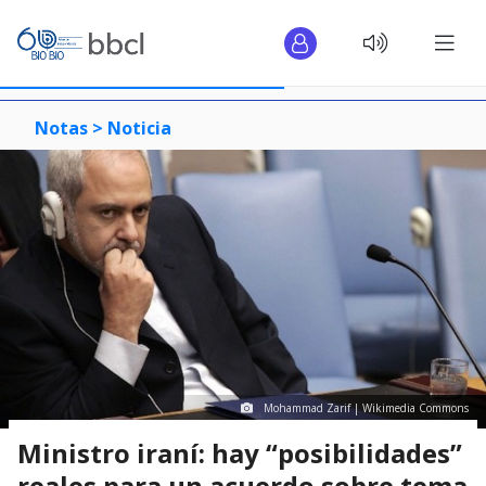
Notas >
Noticia
Mohammad Zarif | Wikimedia Commons
Ministro iraní: hay “posibilidades”
reales para un acuerdo sobre tema