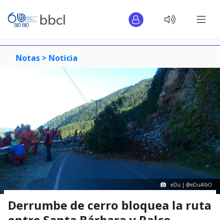
Notas >
Noticia
eDu ‏| @eDuAlbO
Derrumbe de cerro bloquea la ruta
entre Santa Bárbara y Ralco