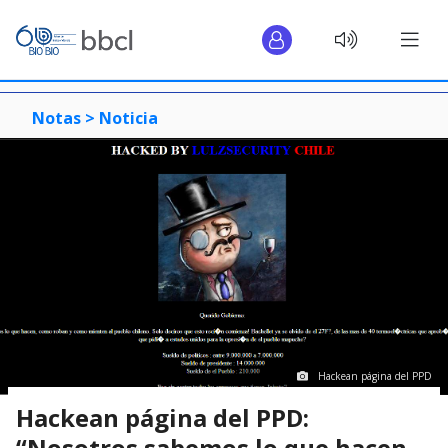
Notas >
Noticia
Hackean página del PPD
Hackean página del PPD:
“Nosotros sabemos lo que hacen,