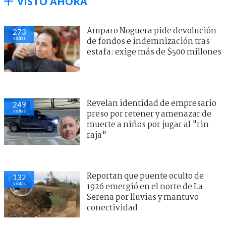
VISTO AHORA
Amparo Noguera pide devolución
273
visitas
de fondos e indemnización tras
estafa: exige más de $500 millones
Revelan identidad de empresario
249
visitas
preso por retener y amenazar de
muerte a niños por jugar al "rin
raja"
Reportan que puente oculto de
132
visitas
1926 emergió en el norte de La
Serena por lluvias y mantuvo
conectividad