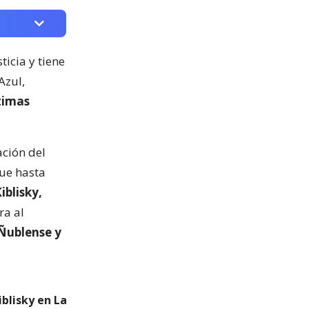
ticia y tiene
Azul,
ltimas
ación del
que hasta
iblisky,
ra al
Ñublense y
iblisky en La