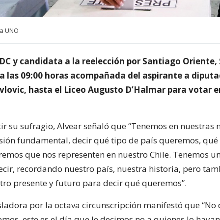
cia UNO
DC y candidata a la reelección por Santiago Oriente,
ó a las 09:00 horas acompañada del aspirante a diputa
vlovic, hasta el Liceo Augusto D’Halmar para votar e
ir su sufragio, Alvear señaló que “Tenemos en nuestras
sión fundamental, decir qué tipo de país queremos, qué 
remos que nos representen en nuestro Chile. Tenemos 
ecir, recordando nuestro país, nuestra historia, pero ta
ro presente y futuro para decir qué queremos”.
isladora por la octava circunscripción manifestó que “No
emos, este es el día que le decimos no a quienes lo haya