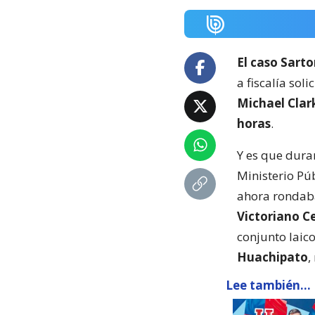
El caso Sarto
a fiscalía sol
Michael Clark
horas
.
Y es que duran
Ministerio Pú
ahora rondaba
Victoriano C
conjunto laico
Huachipato
,
Lee también...