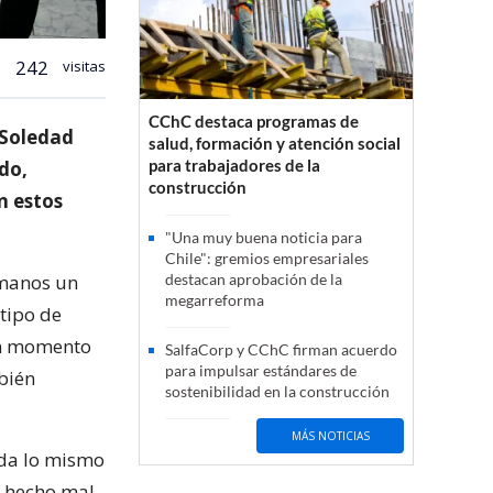
242
visitas
CChC destaca programas de
 Soledad
salud, formación y atención social
para trabajadores de la
do,
construcción
n estos
"Una muy buena noticia para
Chile": gremios empresariales
 manos un
destacan aprobación de la
megarreforma
tipo de
un momento
SalfaCorp y CChC firman acuerdo
para impulsar estándares de
mbién
sostenibilidad en la construcción
MÁS NOTICIAS
 da lo mismo
n hecho mal,