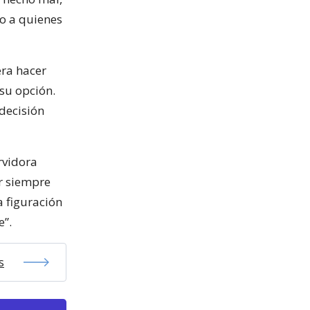
o a quienes
era hacer
 su opción.
decisión
rvidora
ar siempre
a figuración
e”.
s