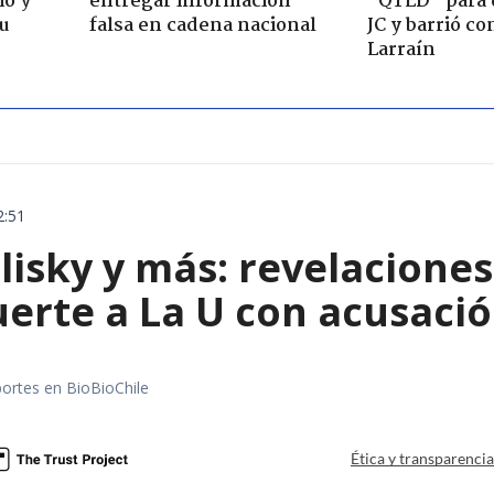
io y
entregar información
"QTLD" para 
su
falsa en cadena nacional
JC y barrió co
Larraín
2:51
blisky y más: revelacione
erte a La U con acusació
portes en BioBioChile
Ética y transparenci