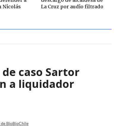
defender a
descargo de alcaldesa de
n Nicolás
La Cruz por audio filtrado
s de caso Sartor
n a liquidador
a de BioBioChile