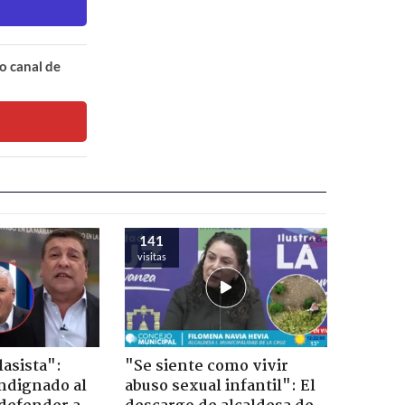
o canal de
141
visitas
lasista":
"Se siente como vivir
ndignado al
abuso sexual infantil": El