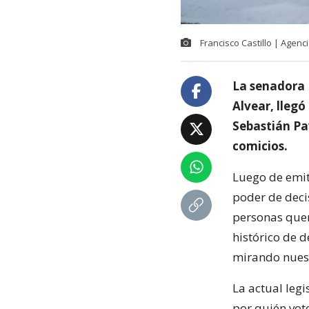
Francisco Castillo | Agen
La senadora 
Alvear, lleg
Sebastián Pa
comicios.
Luego de emit
poder de deci
personas que
histórico de d
mirando nuest
La actual leg
por quién vot