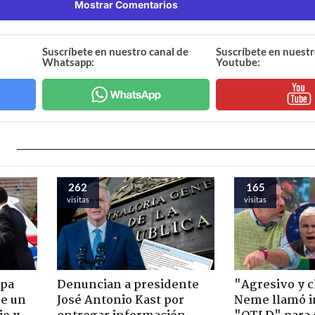
Mostrar Comentarios
Suscríbete en nuestro canal de
Suscríbete en nuestr
Whatsapp:
Youtube:
262
165
visitas
visitas
apa
Denuncian a presidente
"Agresivo y c
de un
José Antonio Kast por
Neme llamó i