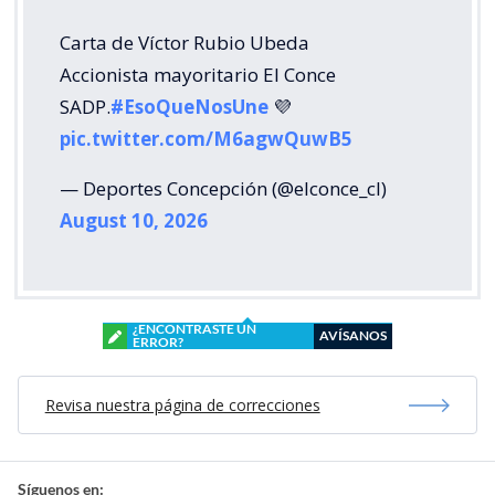
Carta de Víctor Rubio Ubeda
Accionista mayoritario El Conce
SADP.
#EsoQueNosUne
💜
pic.twitter.com/M6agwQuwB5
— Deportes Concepción (@elconce_cl)
August 10, 2026
¿ENCONTRASTE UN
AVÍSANOS
ERROR?
Revisa nuestra página de correcciones
Síguenos en: