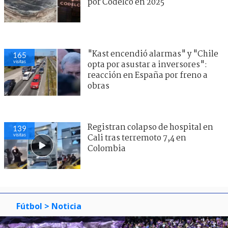
por Codelco en 2025
"Kast encendió alarmas" y "Chile
165
visitas
opta por asustar a inversores":
reacción en España por freno a
obras
Registran colapso de hospital en
139
visitas
Cali tras terremoto 7,4 en
Colombia
Fútbol
> Noticia