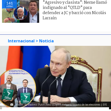
"Agresivo y clasista": Neme llamó
141
visitas
indignado al "QTLD" para
defender a JC y barrió con Nicolás
Larraín
Internacional
> Noticia
Aliados de Vladimir Putin (foto) quieren excluir a Yábloko de las elecciones | EFE