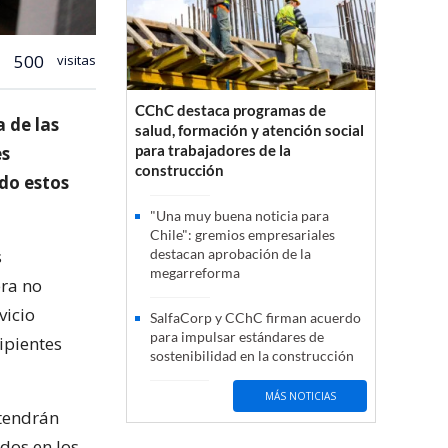
500
visitas
CChC destaca programas de
 de las
salud, formación y atención social
para trabajadores de la
es
construcción
ndo estos
"Una muy buena noticia para
Chile": gremios empresariales
s
destacan aprobación de la
megarreforma
era no
vicio
SalfaCorp y CChC firman acuerdo
para impulsar estándares de
ipientes
sostenibilidad en la construcción
MÁS NOTICIAS
tendrán
dos en los