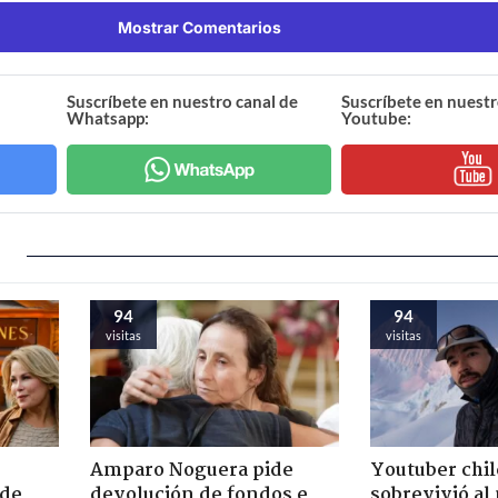
Mostrar Comentarios
Suscríbete en nuestro canal de
Suscríbete en nuestr
Whatsapp:
Youtube:
94
94
visitas
visitas
Amparo Noguera pide
Youtuber chi
 de
devolución de fondos e
sobrevivió al