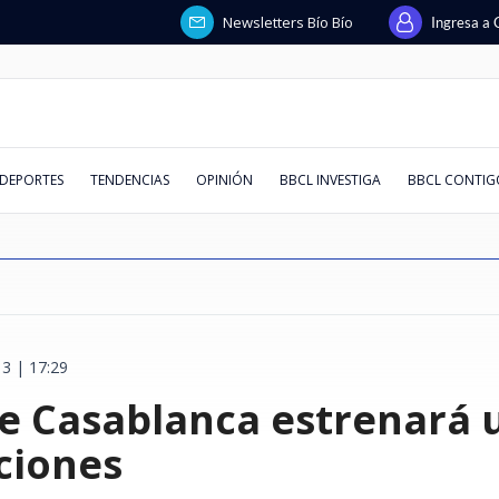
Newsletters Bío Bío
Ingresa a 
DEPORTES
TENDENCIAS
OPINIÓN
BBCL INVESTIGA
BBCL CONTIG
3 | 17:29
apoyo a
a": China
llegada de
peligrosa
uso
esados y
milia":
: cómo
Chile formaliza reinicio de
Terafab: la mega fábrica que
Por deuda de $38 millones: un
PDI halla primer nexo financiero
Salas repletas, boom en redes y
La paradoja de Codelco: más
Trama penal contra AIEP:
Socavón en línea férrea: por qué
"Creo que re
La nueva ar
Las cinco pr
Johnny Herrer
Macarena Ve
¿Quién decid
Abusos sexual
Si te llega u
 Casablanca estrenará u
ador Rojo
enazar a una
plican
 asistencia
can acceso
beza
iscalía pelea
limentos
relaciones consulares con
construirá Elon Musk para los
servicio técnico pide la
entre Clark y Kiblisky en La U:
amor/odio por Chile: Raúl Ruiz
deuda, menos producción
querella destapa
se forman y qué señales lo
públicos": D
contra el "t
hacerte antes
Aníbal Mosa 
supuesta estr
África y encu
mensajes, no 
dir Unión
or trabajar
s y vuelos a
ista en Tour
 en Truth
s por pagos a
 después del
Venezuela
chips de sus Tesla y robots
liquidación de la filial de Huawei
contradice versión del expdte.
revive entre los centennials del
contradicciones sobre los
anticipan
"gobierno an
maternidad" 
trabajo
Vozinha y lo
defensa de A
archivos sec
masiva estaf
rump
humanoides
en Chile
azul
2026
pagarés de miles de alumnos
polémica con
ciudadanía p
la cara"
"El colmo"
Salesiana
engaña a chi
ciones