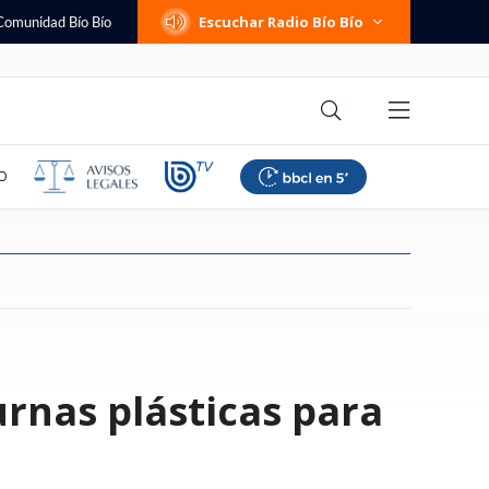
Escuchar Radio Bío Bío
Comunidad Bío Bío
O
cibió fondos
remetida de Trump
eguntas que debes
a felicitó en vivo a
negas analizó
e qué se investiga?
es, traslado a
no de estos
Defensa de controlador de
Israel y el Líbano completan
Las comunas del sur que tendrán
RallyMobil no llega a Coquimbo
Muere joven influencer que
Sylvia Plath: la necesidad
"Tratos crueles e inhumanos":
Las cinco preguntas que debes
rnas plásticas para
esbordes apunta a
urismo de
 de renunciar a tu
por fichaje de
ategia de la
brimiento: los
abras el enlace: la
Sartor cuestiona montos de
nueva ronda de negociaciones
bajas en las tarifas de la luz
en 2026: fecha se cae por daños
documentó su extraño cáncer y
dolorosa de cargar con algo
jueza denuncia vulneraciones a
hacerte antes de renunciar a tu
terior" por
en EEUU y la
 elogió: "Siempre da
mérico y se indignó:
retos de la orden
a por SMS que
Fiscalía y descarta
"mucho más cerca" de un
según el Gobierno
del sistema frontal y
se transformó en estrella de
imputadas en Horwitz
trabajo
 tuitero
or nacimiento
lenos
responsabilidad penal
acuerdo, según EEUU
reconstrucción
TikTok