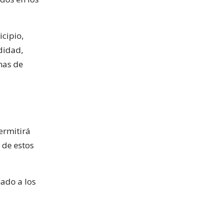
icipio,
didad,
nas de
ermitirá
 de estos
mado a los