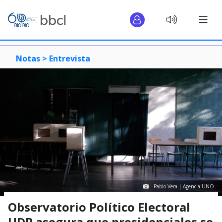
Notas >
Entrevista
Pablo Vera | Agencia UNO
Observatorio Político Electoral
UDP asegura que presidenciales se