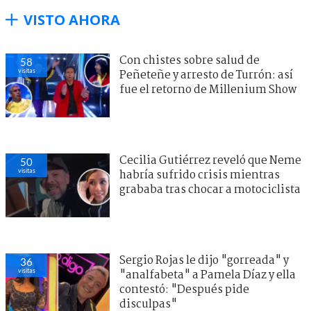
VISTO AHORA
Con chistes sobre salud de
58
visitas
Peñeteñe y arresto de Turrón: así
fue el retorno de Millenium Show
Cecilia Gutiérrez reveló que Neme
50
visitas
habría sufrido crisis mientras
grababa tras chocar a motociclista
Sergio Rojas le dijo "gorreada" y
36
visitas
"analfabeta" a Pamela Díaz y ella
contestó: "Después pide
disculpas"