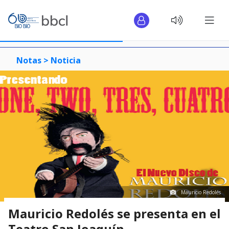
Notas >
Noticia
Mauricio Redolés
Mauricio Redolés se presenta en el
Teatro San Joaquín