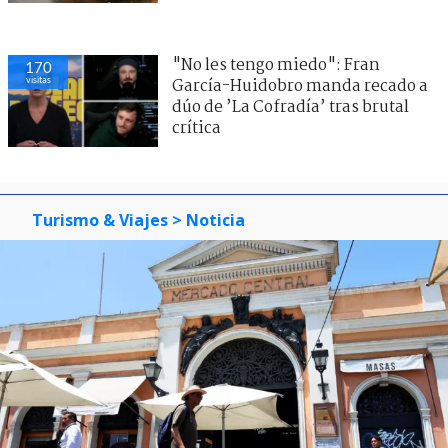
"No les tengo miedo": Fran
170
visitas
García-Huidobro manda recado a
dúo de ’La Cofradía’ tras brutal
crítica
Turismo & Viajes
> Noticia