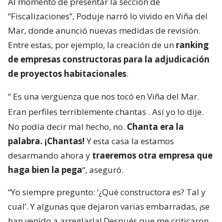
Al momento de presentar la sección de
“Fiscalizaciones”, Poduje narró lo vivido en Viña del
Mar, donde anunció nuevas medidas de revisión.
Entre estas, por ejemplo, la creación de un
ranking
de empresas constructoras para la adjudicación
de proyectos habitacionales
.
“
Es una vergüenza que nos tocó en Viña del Mar.
Eran perfiles terriblemente chantas
. Así yo lo dije.
No podía decir mal hecho, no.
Chanta era la
palabra. ¡Chantas!
Y esta casa la estamos
desarmando ahora y
traeremos otra empresa que
haga bien la pega
“, aseguró.
“Yo siempre pregunto: ‘¿Qué constructora es? Tal y
cual’. Y algunas que dejaron varias embarradas, ¡se
han venido a arreglarla! Después que me criticaron