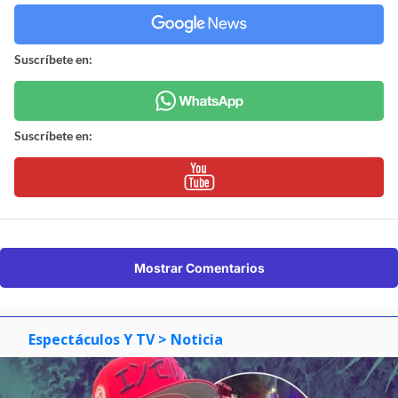
Suscríbete en:
Suscríbete en:
Mostrar Comentarios
Espectáculos Y TV
> Noticia