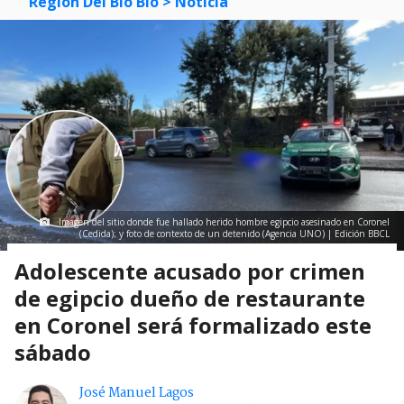
Región Del Bío Bío
> Noticia
Imagen del sitio donde fue hallado herido hombre egipcio asesinado en Coronel
(Cedida); y foto de contexto de un detenido (Agencia UNO) | Edición BBCL
Adolescente acusado por crimen
de egipcio dueño de restaurante
en Coronel será formalizado este
sábado
José Manuel Lagos