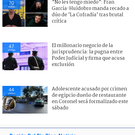
"No les tengo miedo": Fran
70
visitas
García-Huidobro manda recado a
dúo de ’La Cofradía’ tras brutal
crítica
El millonario negocio de la
47
visitas
jurisprudencia: la pugna entre
Poder Judicial y firma que acusa
exclusión
Adolescente acusado por crimen
44
visitas
de egipcio dueño de restaurante
en Coronel será formalizado este
sábado