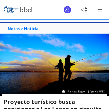
Notas >
Noticia
Francisco Negroni | Agencia UNO
Proyecto turístico busca
posicionar a Los Lagos en circuito