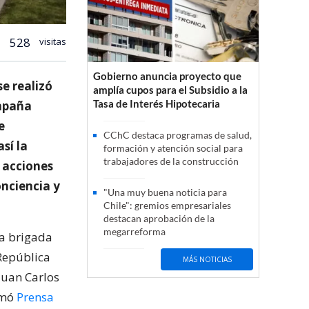
528
visitas
Gobierno anuncia proyecto que
se realizó
amplía cupos para el Subsidio a la
Tasa de Interés Hipotecaria
ampaña
e
CChC destaca programas de salud,
sí la
formación y atención social para
trabajadores de la construcción
 acciones
nciencia y
"Una muy buena noticia para
Chile": gremios empresariales
destacan aprobación de la
megarreforma
la brigada
 República
MÁS NOTICIAS
Juan Carlos
rmó
Prensa