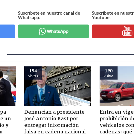
Suscríbete en nuestro canal de
Suscríbete en nuestr
Whatsapp:
Youtube:
194
190
visitas
visitas
apa
Denuncian a presidente
Entra en vige
de un
José Antonio Kast por
prohibición d
io y
entregar información
vehículos con
su
falsa en cadena nacional
cadenas: qué 