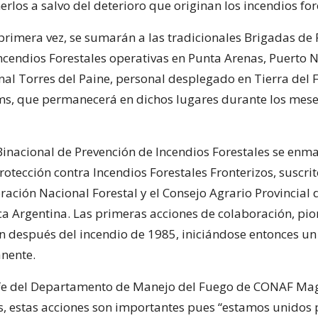
los a salvo del deterioro que originan los incendios for
 primera vez, se sumarán a las tradicionales Brigadas de 
cendios Forestales operativas en Punta Arenas, Puerto N
al Torres del Paine, personal desplegado en Tierra del 
ms, que permanecerá en dichos lugares durante los mes
nacional de Prevención de Incendios Forestales se enma
otección contra Incendios Forestales Fronterizos, suscri
ración Nacional Forestal y el Consejo Agrario Provincial 
ca Argentina. Las primeras acciones de colaboración, pio
on después del incendio de 1985, iniciándose entonces un
nente.
Jefe del Departamento de Manejo del Fuego de CONAF Mag
s, estas acciones son importantes pues “estamos unidos 