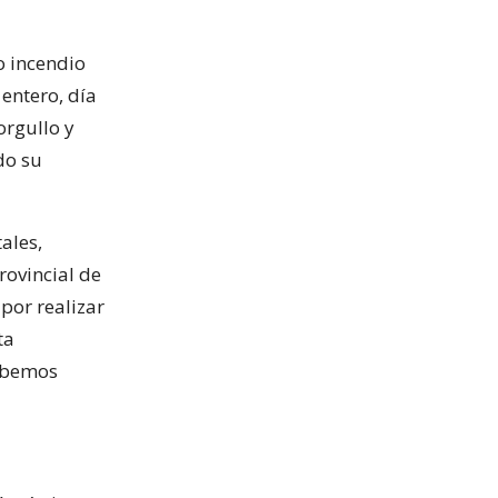
o incendio
 entero, día
orgullo y
do su
ales,
rovincial de
 por realizar
ta
debemos