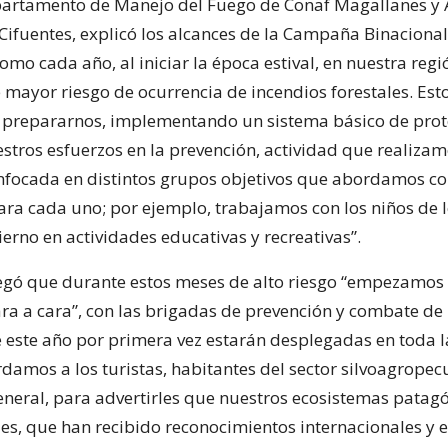
epartamento de Manejo del Fuego de Conaf Magallanes y 
 Cifuentes, explicó los alcances de la Campaña Binaciona
omo cada año, al iniciar la época estival, en nuestra reg
mayor riesgo de ocurrencia de incendios forestales. Esto
prepararnos, implementando un sistema básico de prot
stros esfuerzos en la prevención, actividad que realiza
enfocada en distintos grupos objetivos que abordamos c
ra cada uno; por ejemplo, trabajamos con los niños de l
ierno en actividades educativas y recreativas”.
egó que durante estos meses de alto riesgo “empezamos 
ara a cara”, con las brigadas de prevención y combate de
e este año por primera vez estarán desplegadas en toda l
damos a los turistas, habitantes del sector silvoagropec
eral, para advertirles que nuestros ecosistemas patagó
les, que han recibido reconocimientos internacionales y 