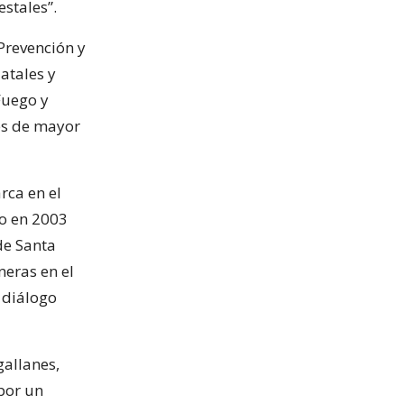
estales”.
Prevención y
atales y
Fuego y
es de mayor
rca en el
to en 2003
de Santa
neras en el
 diálogo
allanes,
por un