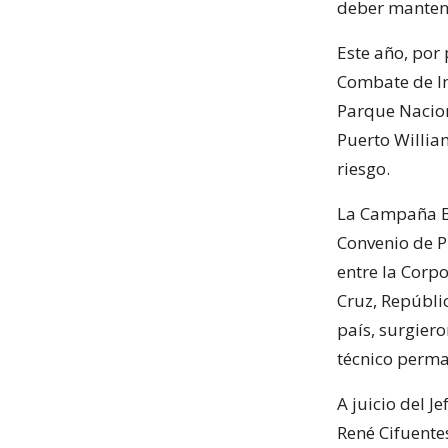
deber mantener
Este año, por
Combate de In
Parque Nacion
Puerto Willia
riesgo.
La Campaña Bi
Convenio de Pr
entre la Corpo
Cruz, Repúbli
país, surgier
técnico perma
A juicio del 
René Cifuente