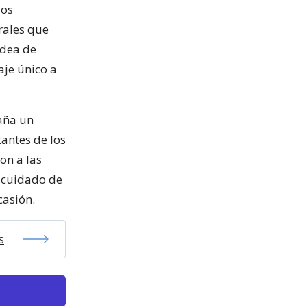
ios
rales que
idea de
aje único a
aña un
tantes de los
on a las
e cuidado de
casión.
s