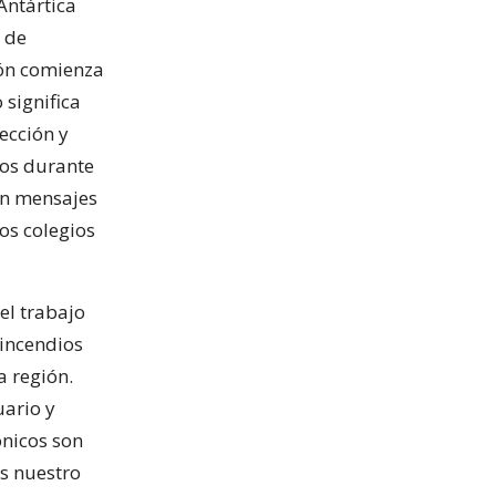
Antártica
l de
ión comienza
 significa
ección y
mos durante
on mensajes
os colegios
el trabajo
 incendios
a región.
uario y
nicos son
es nuestro