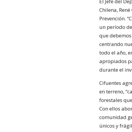
El Jefe del D
Chilena, René
Prevención. “C
un período de 
que debemos 
centrando nue
todo el año, 
apropiados pa
durante el inv
Cifuentes agr
en terreno, “c
forestales qu
Con ellos abor
comunidad gen
únicos y frági