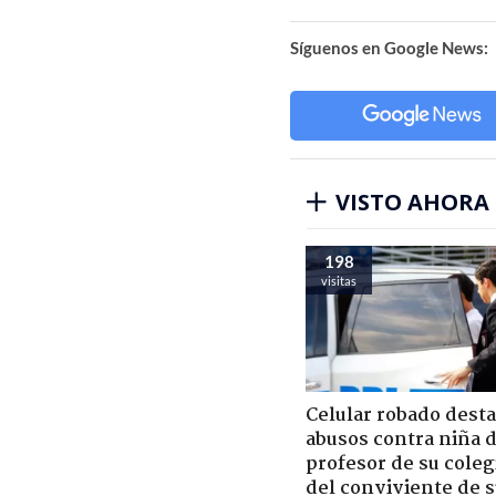
Síguenos en Google News:
VISTO AHORA
198
visitas
Celular robado dest
abusos contra niña 
profesor de su coleg
del conviviente de 