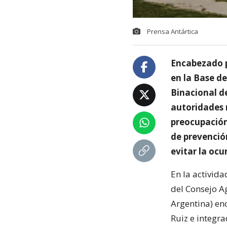
Prensa Antártica
Encabezado po
en la Base d
Binacional d
autoridades r
preocupación
de prevenció
evitar la ocu
En la activid
del Consejo Ag
Argentina) en
Ruiz e integr