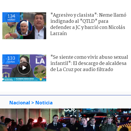
"Agresivo y clasista": Neme llamó
134
visitas
indignado al "QTLD" para
defender a JC y barrió con Nicolás
Larraín
"Se siente como vivir abuso sexual
133
visitas
infantil": El descargo de alcaldesa
de La Cruz por audio filtrado
Nacional
> Noticia