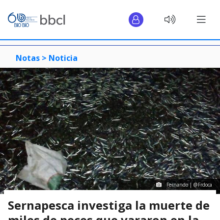
Notas >
Noticia
Fernando | @Frdoca
Sernapesca investiga la muerte de
miles de peces que vararon en la