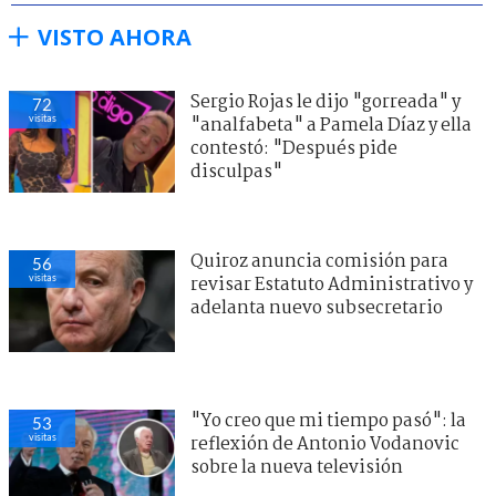
VISTO AHORA
Sergio Rojas le dijo "gorreada" y
72
visitas
"analfabeta" a Pamela Díaz y ella
contestó: "Después pide
disculpas"
Quiroz anuncia comisión para
56
visitas
revisar Estatuto Administrativo y
adelanta nuevo subsecretario
"Yo creo que mi tiempo pasó": la
53
visitas
reflexión de Antonio Vodanovic
sobre la nueva televisión