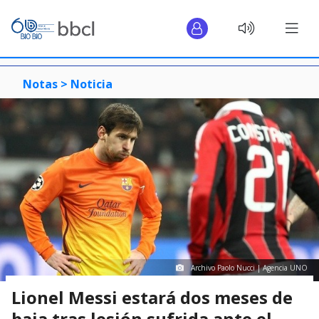
Notas >
Noticia
Archivo Paolo Nucci | Agencia UNO
Lionel Messi estará dos meses de
baja tras lesión sufrida ante el