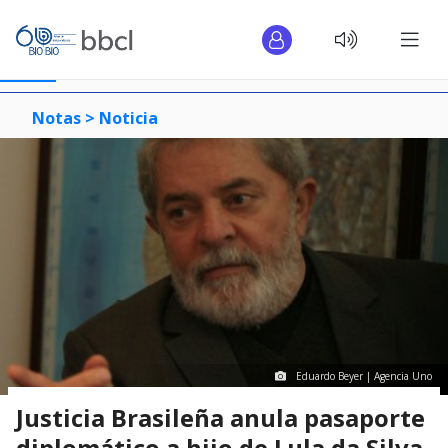
Notas >
Noticia
Eduardo Beyer | Agencia Uno
Justicia Brasileña anula pasaporte
diplomático a hijo de Lula da Silva