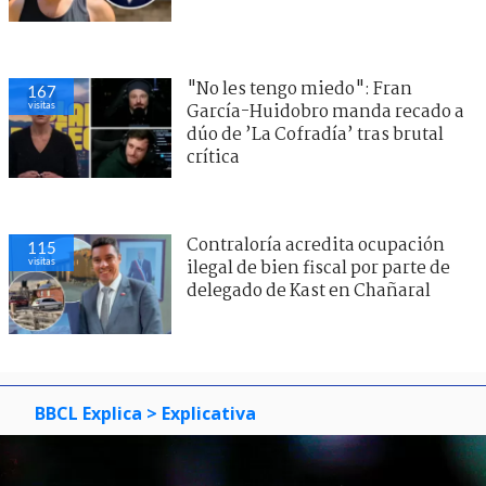
"No les tengo miedo": Fran
167
visitas
García-Huidobro manda recado a
dúo de ’La Cofradía’ tras brutal
crítica
Contraloría acredita ocupación
115
visitas
ilegal de bien fiscal por parte de
delegado de Kast en Chañaral
BBCL Explica
> Explicativa