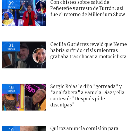
Con chistes sobre salud de
39
visitas
Peñeteñe y arresto de Turrón: así
fue el retorno de Millenium Show
Cecilia Gutiérrez reveló que Neme
31
visitas
habría sufrido crisis mientras
grababa tras chocar a motociclista
Sergio Rojas le dijo "gorreada" y
18
visitas
"analfabeta" a Pamela Díaz y ella
contestó: "Después pide
disculpas"
Quiroz anuncia comisión para
16