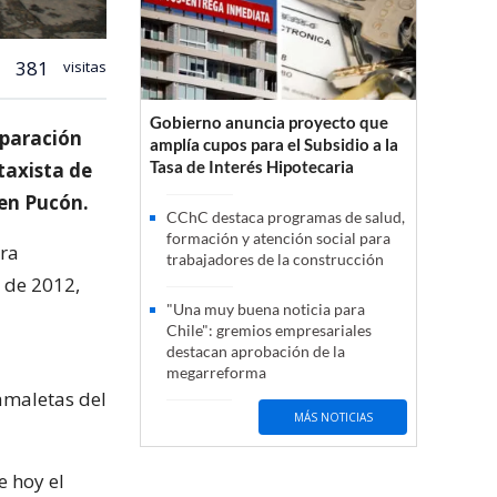
381
visitas
Gobierno anuncia proyecto que
eparación
amplía cupos para el Subsidio a la
Tasa de Interés Hipotecaria
 taxista de
 en Pucón.
CChC destaca programas de salud,
formación y atención social para
ira
trabajadores de la construcción
o de 2012,
"Una muy buena noticia para
Chile": gremios empresariales
destacan aprobación de la
megarreforma
amaletas del
MÁS NOTICIAS
e hoy el