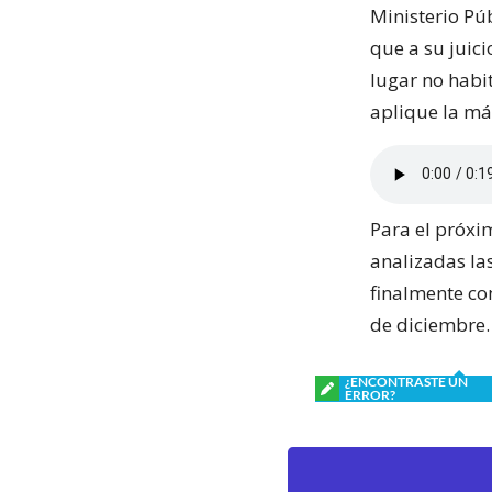
Ministerio Púb
que a su juic
lugar no habi
aplique la má
Para el próxi
analizadas la
finalmente co
de diciembre.
¿ENCONTRASTE UN
ERROR?