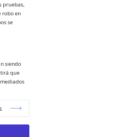
us pruebas,
e robo en
bos se
án siendo
itirá que
a mediados
s