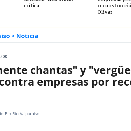
crítica
reconstrucció
Olivar
aíso
> Noticia
0:00
mente chantas" y "vergüe
contra empresas por reco
io Bío Bío Valparaíso
a