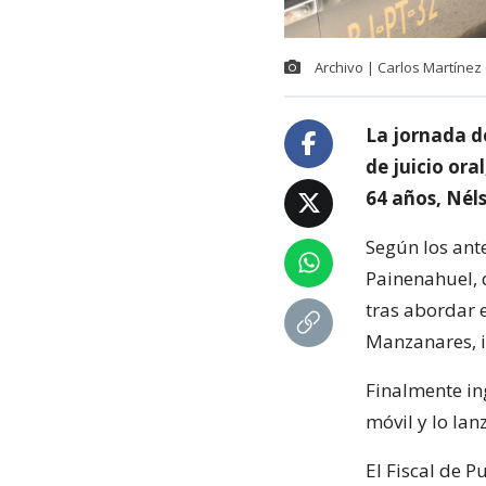
Archivo | Carlos Martínez 
La jornada d
de juicio ora
64 años, Nél
Según los ant
Painenahuel, d
tras abordar 
Manzanares, i
Finalmente in
móvil y lo la
El Fiscal de P