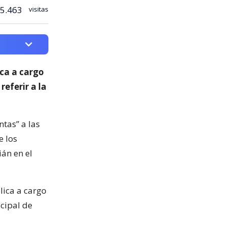
5.463
visitas
ica a cargo
 referir a la
ntas” a las
e los
ián en el
lica a cargo
icipal de