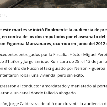
(RBB)
e este martes se inició finalmente la audiencia de pr
l, en contra de los dos imputados por el asesinato del
son Figueroa Manzanares, ocurrido en junio del 2012
ecedentes entregados por la Fiscalía, Héctor Miguel Pere
e 31 años y Jorge Enrique Ruíz Lara de 25, el 13 de juni
en el centro de Pucón el taxi guiado por Nelson Figueroa
ntentaron robar una vivienda, pero sin éxito.
gresaron al conductor amordazado y maniatado al port
nzaron a un canal donde falleció ahogado.
ucón, Jorge Calderara, detalló que durante la audiencia d