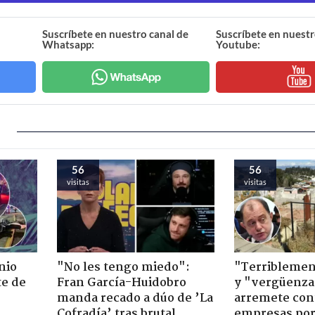
Suscríbete en nuestro canal de
Suscríbete en nuestr
Whatsapp:
Youtube:
56
56
visitas
visitas
nio
"No les tengo miedo":
"Terriblemen
te de
Fran García-Huidobro
y "vergüenza
manda recado a dúo de ’La
arremete con
Cofradía’ tras brutal
empresas po