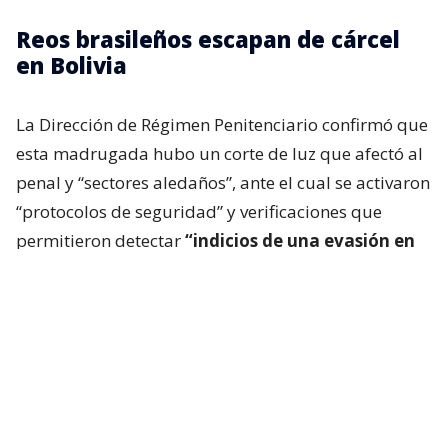
Reos brasileños escapan de cárcel
en Bolivia
La Dirección de Régimen Penitenciario confirmó que
esta madrugada hubo un corte de luz que afectó al
penal y “sectores aledaños”, ante el cual se activaron
“protocolos de seguridad” y verificaciones que
permitieron detectar
“indicios de una evasión en
una de las torretas de vigilancia del recinto”.
Según medios locales, la seguridad del penal
identificó una cuerda colgada en uno de los muros
exteriores, que presuntamente fue utilizada por los
reclusos para escapar.
Ante esto, la Policía reforzó el control de la cárcel,