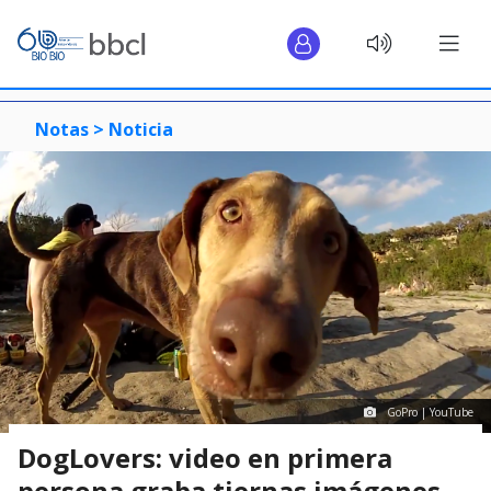
Notas >
Noticia
GoPro | YouTube
DogLovers: video en primera
persona graba tiernas imágenes