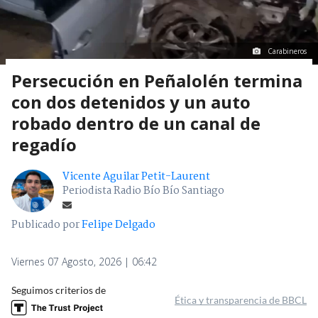
Carabineros
Persecución en Peñalolén termina
con dos detenidos y un auto
robado dentro de un canal de
regadío
Vicente Aguilar Petit-Laurent
Periodista Radio Bío Bío Santiago
Publicado por
Felipe Delgado
Viernes 07 Agosto, 2026 | 06:42
Seguimos criterios de
Ética y transparencia de BBCL