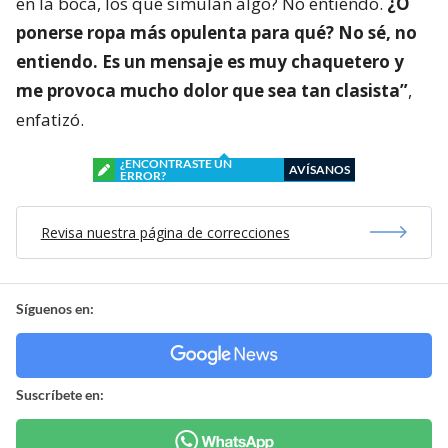
en la boca, los que simulan algo? No entiendo.
¿O
ponerse ropa más opulenta para qué? No sé, no
entiendo. Es un mensaje es muy chaquetero y
me provoca mucho dolor que sea tan clasista”
,
enfatizó.
¿ENCONTRASTE UN
AVÍSANOS
ERROR?
Revisa nuestra página de correcciones
Síguenos en:
Suscríbete en: