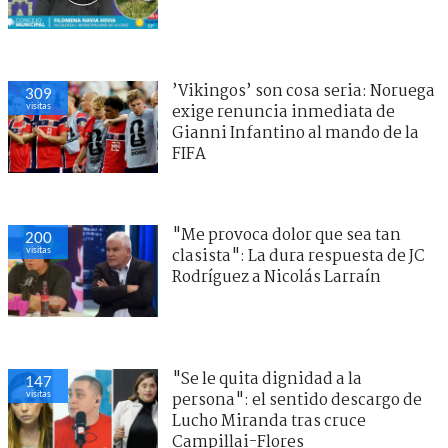
’Vikingos’ son cosa seria: Noruega
309
visitas
exige renuncia inmediata de
Gianni Infantino al mando de la
FIFA
"Me provoca dolor que sea tan
200
visitas
clasista": La dura respuesta de JC
Rodríguez a Nicolás Larraín
"Se le quita dignidad a la
147
visitas
persona": el sentido descargo de
Lucho Miranda tras cruce
Campillai-Flores