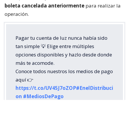
boleta cancelada anteriormente
para realizar la
operación.
Pagar tu cuenta de luz nunca había sido
tan simple 💡 Elige entre múltiples
opciones disponibles y hazlo desde donde
más te acomode.
Conoce todos nuestros los medios de pago
aquí 👉
https://t.co/UV45J7oZOP
#EnelDistribuci
on
#MediosDePago
pic.twitter.com/shN5RNxDqP
— @Enel_Informa_CL (@Enel_Informa_CL)
August 5, 2026