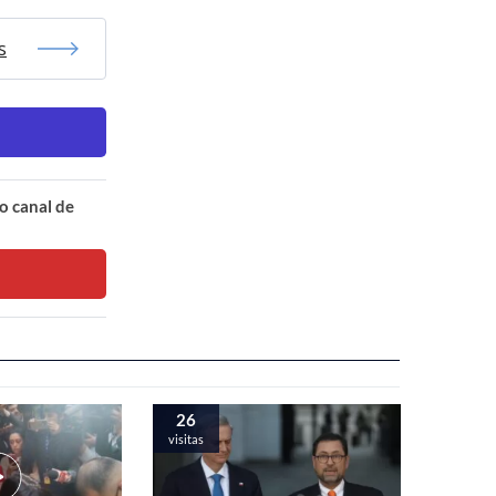
s
o canal de
26
visitas