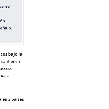
 cerca
ión
señaló.
ocos bajo la
 mantienen
 acceso
amos a
a en 3 países