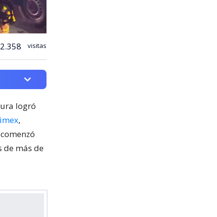
2.358
visitas
cura logró
nimex
,
o comenzó
os de más de