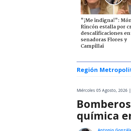
"¡Me indigna!": Món
Rincón estalla por c
descalificaciones en
senadoras Flores y
Campillai
Región Metropoli
Miércoles 05 Agosto, 2026 |
Bomberos 
química en
Antonio Gonzál