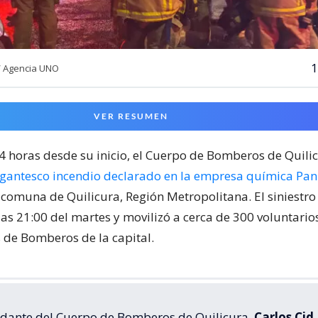
1
/ Agencia UNO
VER RESUMEN
24 horas desde su inicio, el Cuerpo de Bomberos de Quili
igantesco incendio declarado en la empresa química Pa
 comuna de Quilicura, Región Metropolitana. El siniestr
las 21:00 del martes y movilizó a cerca de 300 voluntari
de Bomberos de la capital.
dante del Cuerpo de Bomberos de Quilicura,
Carlos Cid
,