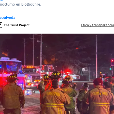
r nocturno en BioBioChile.
epúlveda
Ética y transparenci