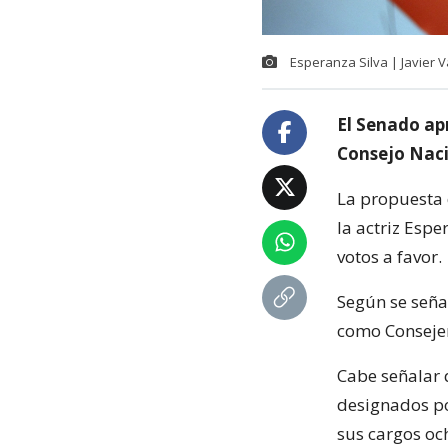
Esperanza Silva | Javier 
El Senado ap
Consejo Naci
La propuesta 
la actriz Esp
votos a favor.
Según se seña
como Consejer
Cabe señalar 
designados po
sus cargos oc