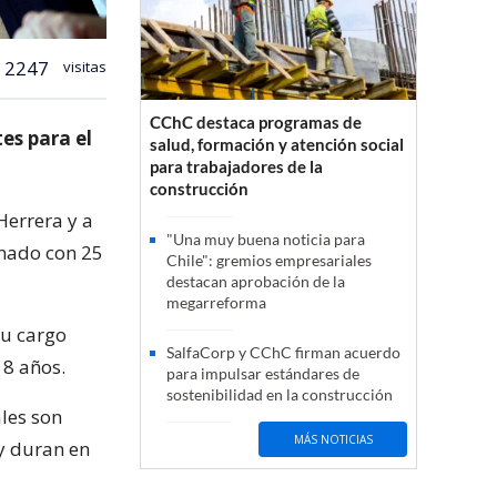
2247
visitas
CChC destaca programas de
es para el
salud, formación y atención social
para trabajadores de la
construcción
Herrera y a
"Una muy buena noticia para
enado con 25
Chile": gremios empresariales
destacan aprobación de la
megarreforma
su cargo
SalfaCorp y CChC firman acuerdo
 8 años.
para impulsar estándares de
sostenibilidad en la construcción
les son
MÁS NOTICIAS
y duran en