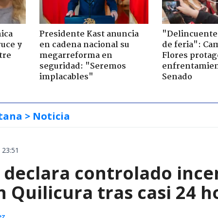
ica
Presidente Kast anuncia
"Delincuente
ruce y
en cadena nacional su
de feria": Cam
tre
megarreforma en
Flores prota
seguridad: "Seremos
enfrentamien
implacables"
Senado
tana
> Noticia
 23:51
declara controlado ince
 Quilicura tras casi 24 
ez