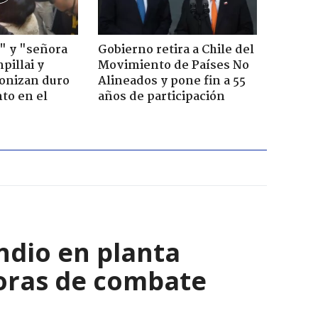
" y "señora
Gobierno retira a Chile del
pillai y
Movimiento de Países No
gonizan duro
Alineados y pone fin a 55
to en el
años de participación
ndio en planta
horas de combate