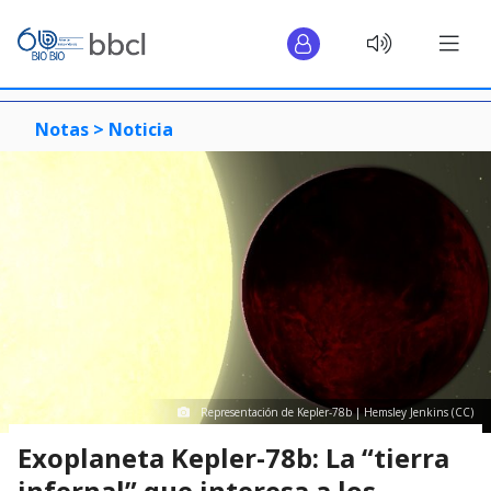
Notas >
Noticia
Representación de Kepler-78b | Hemsley Jenkins (CC)
Exoplaneta Kepler-78b: La “tierra
infernal” que interesa a los