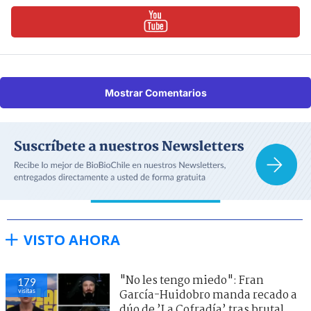
Mostrar Comentarios
VISTO AHORA
"No les tengo miedo": Fran
179
visitas
García-Huidobro manda recado a
dúo de ’La Cofradía’ tras brutal