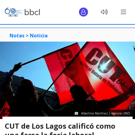
Notas >
Noticia
Albertina Martínez | Agencia UNO
CUT de Los Lagos calificó como
una farsa la feria laboral