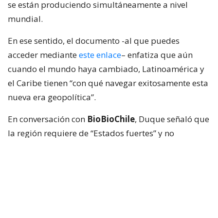
se están produciendo simultáneamente a nivel
mundial.
En ese sentido, el documento -al que puedes
acceder mediante
este enlace
– enfatiza que aún
cuando el mundo haya cambiado, Latinoamérica y
el Caribe tienen “con qué navegar exitosamente esta
nueva era geopolítica”.
En conversación con
BioBioChile
, Duque señaló que
la región requiere de “Estados fuertes” y no
“caudillos populistas”, indicando que la Comisión
sugiere prescindir de alineaciones rígidas respecto
a potencias como Estados Unidos o China.
-Usualmente se menciona a Chile como uno de
los países más estables de la región. ¿Qué rol