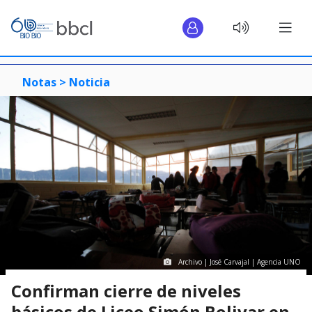
Notas >
Noticia
Archivo | José Carvajal | Agencia UNO
Confirman cierre de niveles
básicos de Liceo Simón Bolivar en