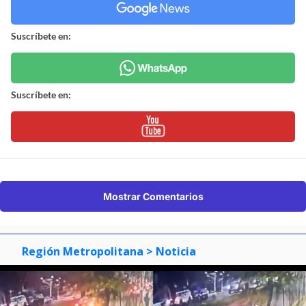
Suscríbete en:
Suscríbete en:
Mostrar Comentarios
Región Metropolitana
> Noticia