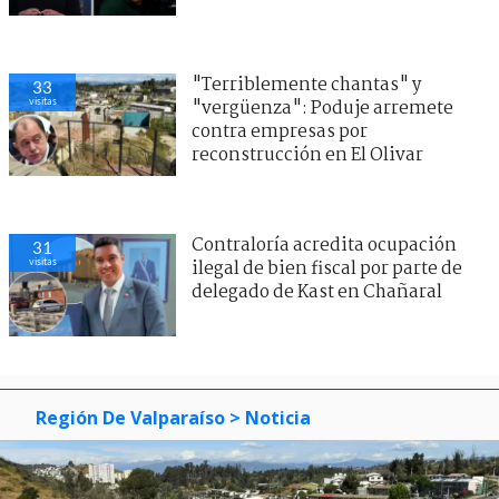
"Terriblemente chantas" y
33
visitas
"vergüenza": Poduje arremete
contra empresas por
reconstrucción en El Olivar
Contraloría acredita ocupación
31
visitas
ilegal de bien fiscal por parte de
delegado de Kast en Chañaral
Región De Valparaíso
> Noticia