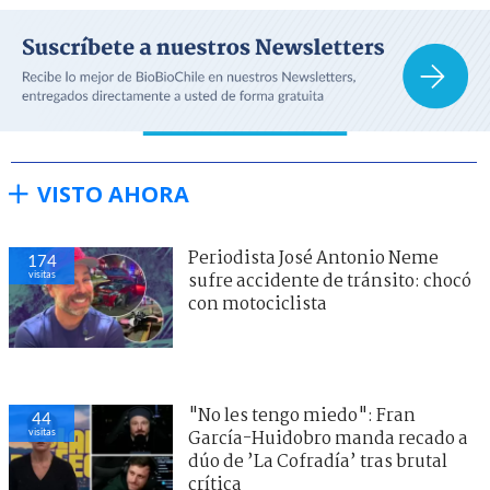
VISTO AHORA
Periodista José Antonio Neme
174
visitas
sufre accidente de tránsito: chocó
con motociclista
"No les tengo miedo": Fran
44
visitas
García-Huidobro manda recado a
dúo de ’La Cofradía’ tras brutal
crítica