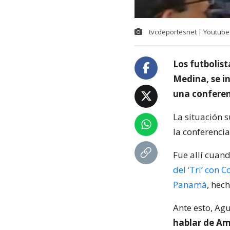
tvcdeportesnet | Youtube
Los futbolist
Medina, se i
una conferenc
La situación 
la conferenci
Fue allí cuan
del ‘Tri’ con 
Panamá
, hec
Ante esto, Ag
hablar de Am