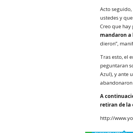
Acto seguido,
ustedes y que
Creo que hay 
mandaron a h
dieron”, mani
Tras esto, el 
peguntaran so
Azul), y ante 
abandonaron r
A continuació
retiran de la
http://www.y