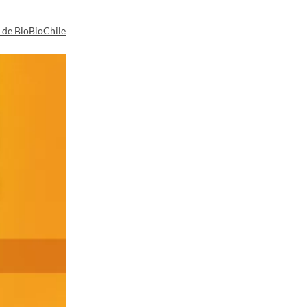
a de BioBioChile