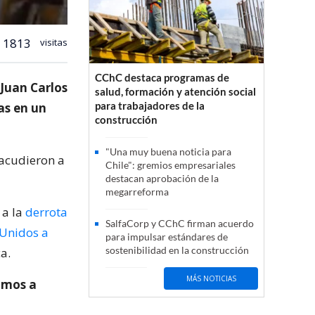
1813
visitas
CChC destaca programas de
 Juan Carlos
salud, formación y atención social
para trabajadores de la
as en un
construcción
"Una muy buena noticia para
 acudieron a
Chile": gremios empresariales
destacan aprobación de la
megarreforma
 a la
derrota
SalfaCorp y CChC firman acuerdo
s Unidos a
para impulsar estándares de
sostenibilidad en la construcción
a.
MÁS NOTICIAS
nimos a