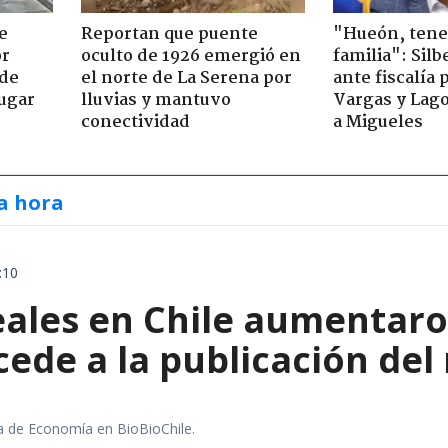
e
Reportan que puente
"Hueón, ten
or
oculto de 1926 emergió en
familia": Silb
 de
el norte de La Serena por
ante fiscalía 
jugar
lluvias y mantuvo
Vargas y Lag
conectividad
a Migueles
a hora
:10
reales en Chile aumentaro
ede a la publicación del
ra de Economía en BioBioChile.