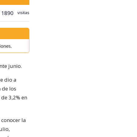
1890
visitas
iones.
te junio.
e dio a
 de los
o de 3,2% en
 conocer la
ulio,