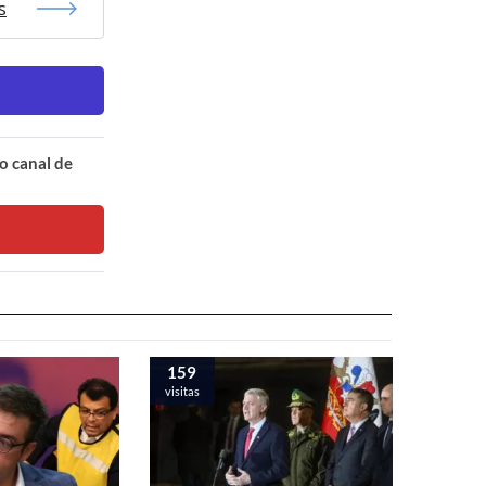
s
o canal de
159
visitas