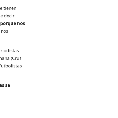
e tienen
e decir.
 porque nos
e nos
eriodistas
emana (Cruz
futbolistas
as se