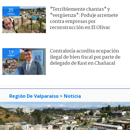
"Terriblemente chantas" y
25
visitas
"vergüenza": Poduje arremete
contra empresas por
reconstrucción en El Olivar
Contraloría acredita ocupación
19
visitas
ilegal de bien fiscal por parte de
delegado de Kast en Chañaral
Región De Valparaíso
> Noticia