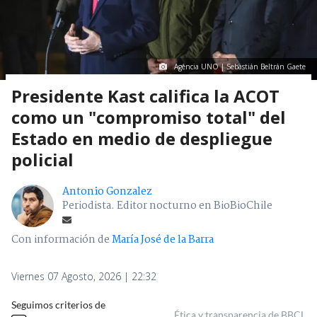
Agencia UNO | Sebastián Beltrán Gaete
Presidente Kast califica la ACOT
como un "compromiso total" del
Estado en medio de despliegue
policial
Antonio Gonzalez
Periodista. Editor nocturno en BioBioChile
Con información de
María José de la Barra
Viernes 07 Agosto, 2026 | 22:32
Seguimos criterios de
Ética y transparencia de BBCL