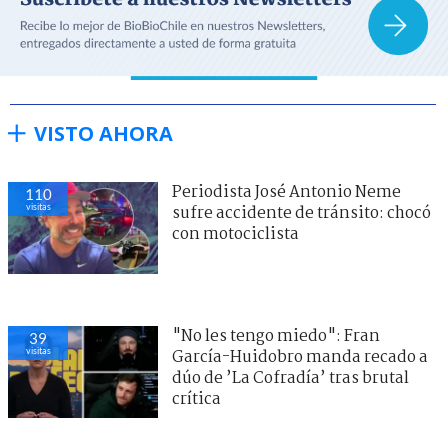
VISTO AHORA
Periodista José Antonio Neme
110
visitas
sufre accidente de tránsito: chocó
con motociclista
"No les tengo miedo": Fran
39
visitas
García-Huidobro manda recado a
dúo de ’La Cofradía’ tras brutal
crítica