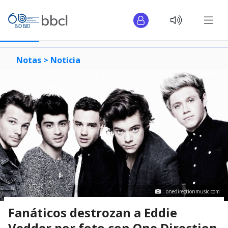
Notas >
Noticia
onedirectionmusic.com
Fanáticos destrozan a Eddie
Vedder por foto con One Direction