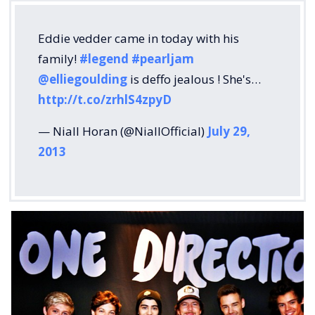
Eddie vedder came in today with his
family!
#legend
#pearljam
@elliegoulding
is deffo jealous ! She's…
http://t.co/zrhlS4zpyD
— Niall Horan (@NiallOfficial)
July 29,
2013