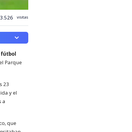
3.526
visitas
 fútbol
del Parque
s 23
ida y el
s a
co, que
ansitaban