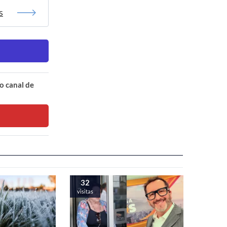
s
o canal de
32
visitas