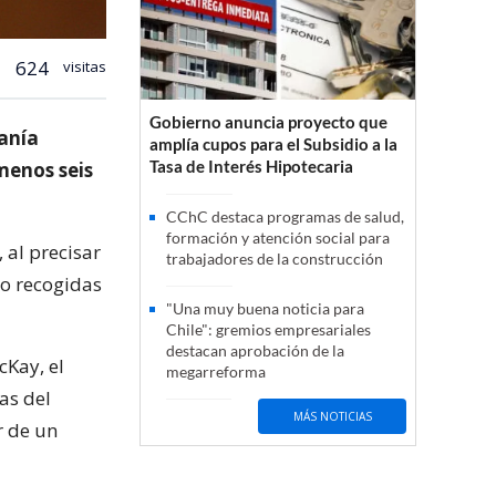
624
visitas
Gobierno anuncia proyecto que
canía
amplía cupos para el Subsidio a la
Tasa de Interés Hipotecaria
menos seis
CChC destaca programas de salud,
formación y atención social para
 al precisar
trabajadores de la construcción
do recogidas
"Una muy buena noticia para
Chile": gremios empresariales
destacan aprobación de la
cKay, el
megarreforma
as del
MÁS NOTICIAS
r de un