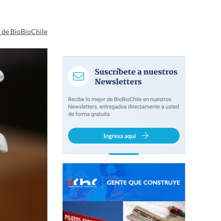
a de BioBioChile