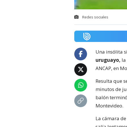
Redes sociales
Una insólita s
uruguayo,
la
ANCAP, en Mo
Resulta que s
minutos de ju
balón terminó
Montevideo.
La cámara de 
salía lentame