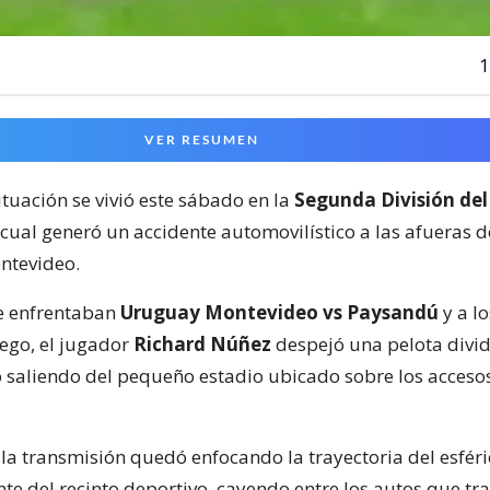
1
VER RESUMEN
ituación se vivió este sábado en la
Segunda División del
 cual generó un accidente automovilístico a las afueras 
ntevideo.
e enfrentaban
Uruguay Montevideo vs Paysandú
y a lo
ego, el jugador
Richard Núñez
despejó una pelota divid
 saliendo del pequeño estadio ubicado sobre los acceso
la transmisión quedó enfocando la trayectoria del esféri
nte del recinto deportivo, cayendo entre los autos que tr