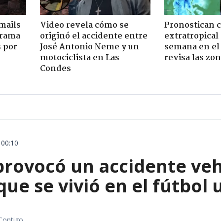
mails
Video revela cómo se
Pronostican c
 trama
originó el accidente entre
extratropical
s por
José Antonio Neme y un
semana en el 
motociclista en Las
revisa las zo
Condes
 00:10
rovocó un accidente vehic
que se vivió en el fútbol
Contigo