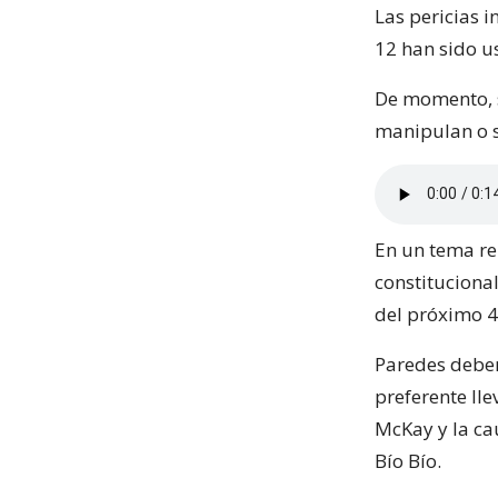
Las pericias i
12 han sido u
De momento, s
manipulan o s
En un tema re
constitucional
del próximo 4 
Paredes deber
preferente lle
McKay y la cau
Bío Bío.