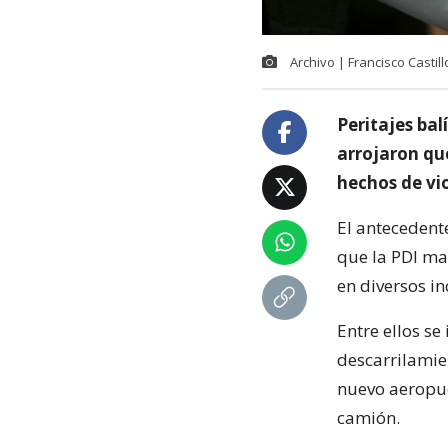
Archivo | Francisco Castil
Peritajes bal
arrojaron que
hechos de vio
El antecedente
que la PDI ma
en diversos in
Entre ellos s
descarrilamien
nuevo aeropue
camión.