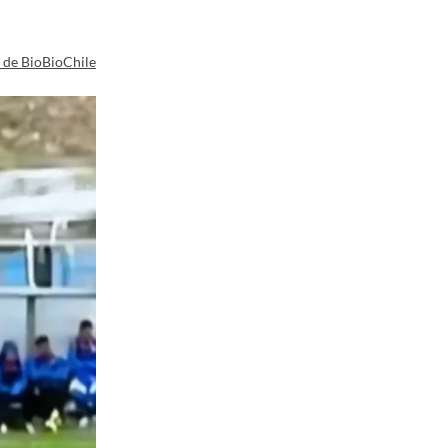
a de BioBioChile