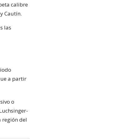
peta calibre
y Cautín.
s las
riodo
ue a partir
sivo o
 Luchsinger-
a región del