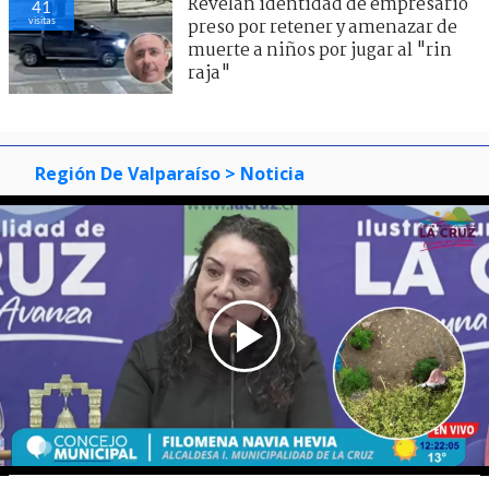
Revelan identidad de empresario
41
visitas
preso por retener y amenazar de
muerte a niños por jugar al "rin
raja"
Región De Valparaíso
> Noticia