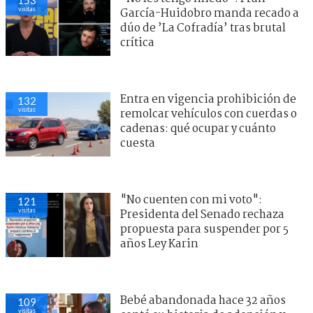
visitas
García-Huidobro manda recado a
dúo de ’La Cofradía’ tras brutal
crítica
Entra en vigencia prohibición de
132
visitas
remolcar vehículos con cuerdas o
cadenas: qué ocupar y cuánto
cuesta
"No cuenten con mi voto":
121
visitas
Presidenta del Senado rechaza
propuesta para suspender por 5
años Ley Karin
Bebé abandonada hace 32 años
109
visitas