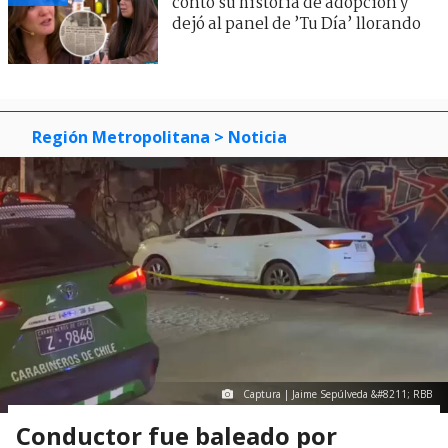
contó su historia de adopción y
dejó al panel de ’Tu Día’ llorando
Región Metropolitana
> Noticia
Captura | Jaime Sepúlveda &#8211; RBB
Conductor fue baleado por