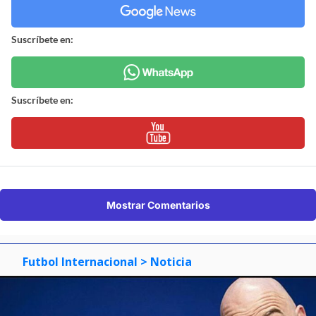
Suscríbete en:
Suscríbete en:
Mostrar Comentarios
Futbol Internacional
> Noticia