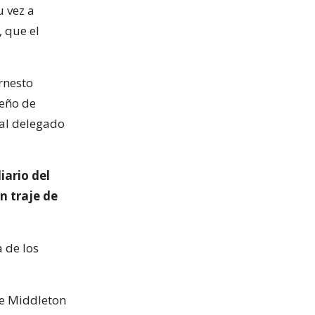
u vez a
, que el
rnesto
ueño de
ral delegado
iario del
n traje de
 de los
te Middleton