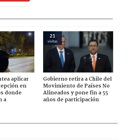
21
visitas
tea aplicar
Gobierno retira a Chile del
cepción en
Movimiento de Países No
cos donde
Alineados y pone fin a 55
n a
años de participación