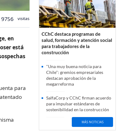
9756
visitas
CChC destaca programas de
ge, en
salud, formación y atención social
para trabajadores de la
loser está
construcción
 sospechas
"Una muy buena noticia para
Chile": gremios empresariales
destacan aprobación de la
megarreforma
cuenta para
“atentado
SalfaCorp y CChC firman acuerdo
para impulsar estándares de
sostenibilidad en la construcción
 misma
MÁS NOTICIAS