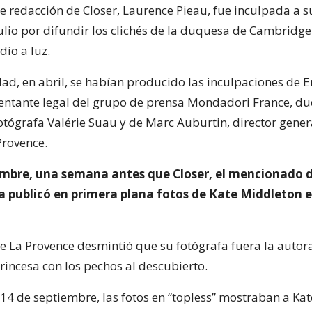
e redacción de Closer, Laurence Pieau, fue inculpada a s
ulio por difundir los clichés de la duquesa de Cambridge
dio a luz.
dad, en abril, se habían producido las inculpaciones de E
entante legal del grupo de prensa Mondadori France, d
 fotógrafa Valérie Suau y de Marc Auburtin, director gene
Provence.
iembre, una semana antes que Closer, el mencionado d
ia publicó en primera plana fotos de Kate Middleton e
de La Provence desmintió que su fotógrafa fuera la autora
princesa con los pechos al descubierto.
 14 de septiembre, las fotos en “topless” mostraban a Ka