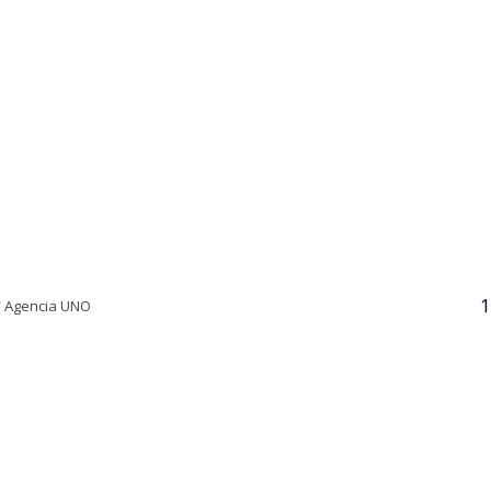
1
/ Agencia UNO
VER RESUMEN
24 horas desde su inicio, el Cuerpo de Bomberos de Quili
igantesco incendio declarado en la empresa química Pa