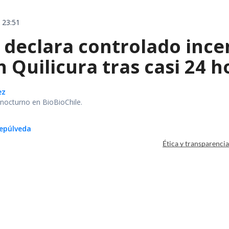
 23:51
declara controlado ince
 Quilicura tras casi 24 
ez
r nocturno en BioBioChile.
epúlveda
Ética y transparenci