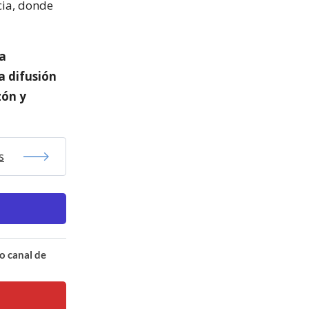
cia, donde
ra
a difusión
zón y
s
o canal de