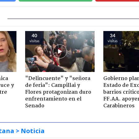
40
34
visitas
visitas
ica
"Delincuente" y "señora
Gobierno plan
ruce y
de feria": Campillai y
Estado de Ex
tre
Flores protagonizan duro
barrios críti
enfrentamiento en el
FF.AA. apoye
Senado
Carabineros
tana
> Noticia