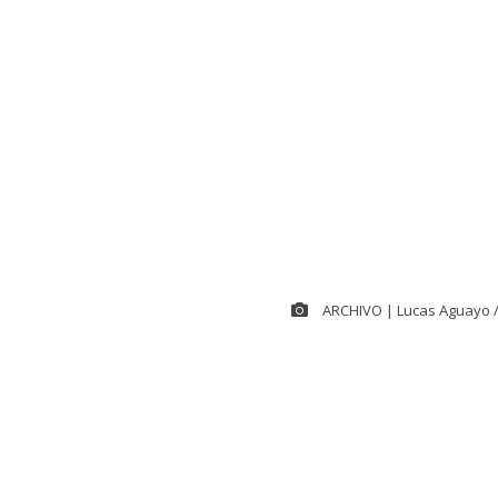
ARCHIVO | Lucas Aguayo 
Cerca de las 
controlar el
g