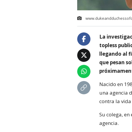
www.dukeandduchessofc
La investiga
topless publi
llegando al f
que pesan so
próximamen
Nacido en 198
una agencia d
contra la vida
Su colega, en
agencia.