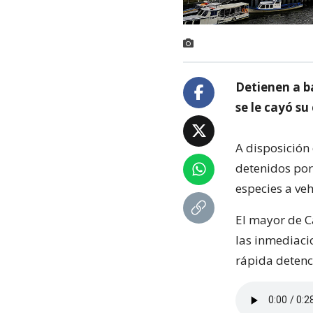
Detienen a ba
se le cayó su
A disposición
detenidos por
especies a veh
El mayor de Ca
las inmediaci
rápida detenc