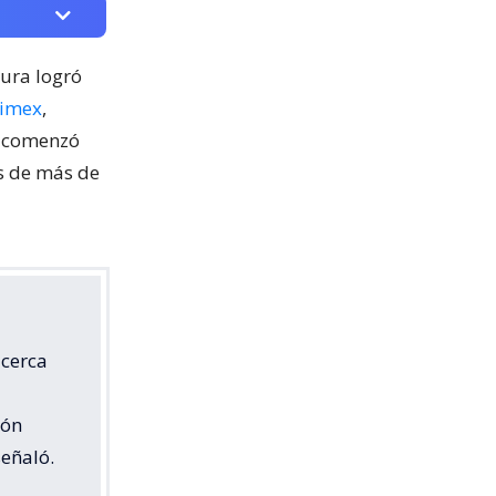
cura logró
nimex
,
o comenzó
os de más de
 cerca
ión
señaló.