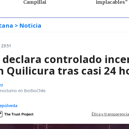
Campillai
implacables"
tana
> Noticia
 23:51
declara controlado ince
 Quilicura tras casi 24 
ez
r nocturno en BioBioChile.
epúlveda
Ética y transparenci