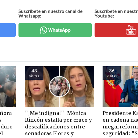
Suscríbete en nuestro canal de
Suscríbete en nuestr
Whatsapp:
Youtube:
43
36
visitas
visitas
eñora
"¡Me indigna!": Mónica
Presidente K
y
Rincón estalla por cruce y
en cadena nac
 duro
descalificaciones entre
megarreform
el
senadoras Flores y
seguridad: "