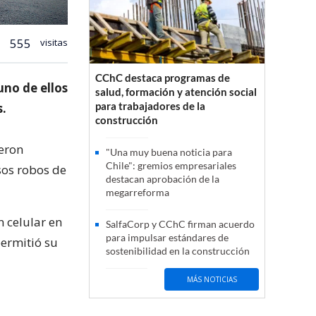
555
visitas
CChC destaca programas de
uno de ellos
salud, formación y atención social
para trabajadores de la
s.
construcción
ueron
"Una muy buena noticia para
Chile": gremios empresariales
sos robos de
destacan aprobación de la
megarreforma
n celular en
SalfaCorp y CChC firman acuerdo
para impulsar estándares de
ermitió su
sostenibilidad en la construcción
MÁS NOTICIAS