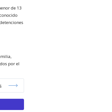
menor de 13
s conocido
 detenciones
milia,
dos por el
s