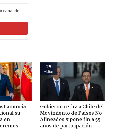
o canal de
29
visitas
ast anuncia
Gobierno retira a Chile del
ional su
Movimiento de Países No
a en
Alineados y pone fin a 55
Seremos
años de participación