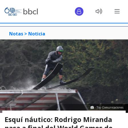
Notas >
Noticia
Top Comunicaciones
Esquí náutico: Rodrigo Miranda
pasa a final del World Games de