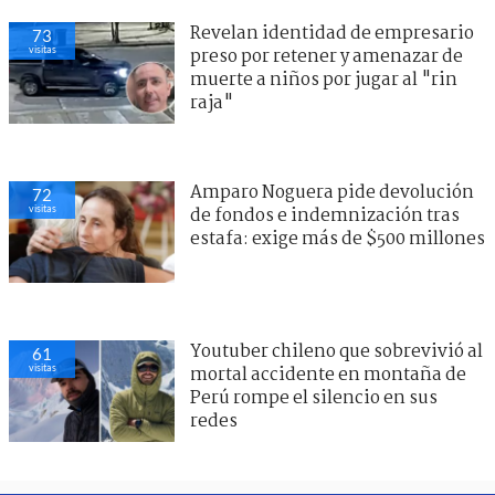
Revelan identidad de empresario
73
visitas
preso por retener y amenazar de
muerte a niños por jugar al "rin
raja"
Amparo Noguera pide devolución
72
visitas
de fondos e indemnización tras
estafa: exige más de $500 millones
Youtuber chileno que sobrevivió al
61
visitas
mortal accidente en montaña de
Perú rompe el silencio en sus
redes