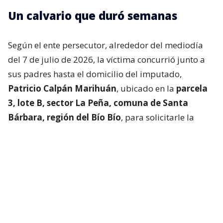
Un calvario que duró semanas
Según el ente persecutor, alrededor del mediodía
del 7 de julio de 2026, la víctima concurrió junto a
sus padres hasta el domicilio del imputado,
Patricio Calpán Marihuán
, ubicado en la
parcela
3, lote B, sector La Peña, comuna de Santa
Bárbara, región del Bío Bío
, para solicitarle la
devolución de una motosierra que le habían
prestado.
El imputado aceptó entregar la especie,
bajo la
condición de que la víctima se quedara a
conversar a solas con él.
Lo que fue aceptado por
la joven.