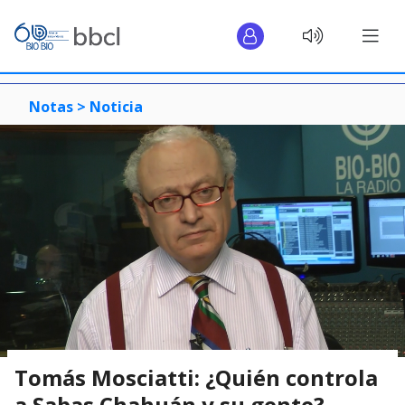
Notas >
Noticia
Tomás Mosciatti: ¿Quién controla
a Sabas Chahuán y su gente?