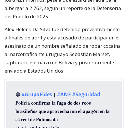
albergar a 2.762, según un reporte de la Defensoría
del Pueblo de 2025.
Alex Heleno Da Silva fue detenido preventivamente
a finales de abril y está acusado de participar en el
asesinato de un hombre señalado de robar cocaína
al narcotraficante uruguayo Sebastián Marset,
capturado en marzo en Bolivia y posteriormente
enviado a Estados Unidos.
🔵
#GrupoFides
|
#ANF
#Seguridad
𝐏𝐨𝐥𝐢𝐜í𝐚 𝐜𝐨𝐧𝐟𝐢𝐫𝐦𝐚 𝐥𝐚 𝐟𝐮𝐠𝐚 𝐝𝐞 𝐝𝐨𝐬 𝐫𝐞𝐨𝐬
𝐛𝐫𝐚𝐬𝐢𝐥𝐞ñ𝐨𝐬 𝐪𝐮𝐞 𝐚𝐩𝐫𝐨𝐯𝐞𝐜𝐡𝐚𝐫𝐨𝐧 𝐞𝐥 𝐚𝐩𝐚𝐠ó𝐧 𝐞𝐧 𝐥𝐚
𝐜á𝐫𝐜𝐞𝐥 𝐝𝐞 𝐏𝐚𝐥𝐦𝐚𝐬𝐨𝐥𝐚
Lea la nota aquí 👉